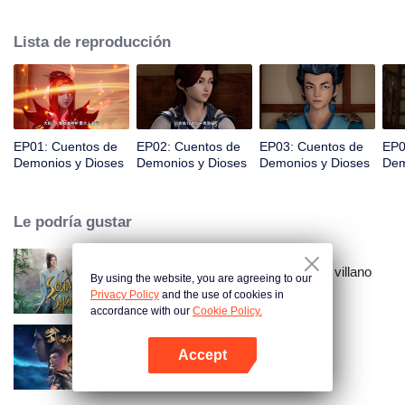
espacio, Nie Li persigue la verdad del mundo. La bella y gentil Ye Ziyun, y la
obstinada y arrogante Xiao Ning'er, ¿cómo debería elegir cuando se
Lista de reproducción
enfrenta al favor de las dos diosas?
EP01: Cuentos de
EP02: Cuentos de
EP03: Cuentos de
EP0
Demonios y Dioses
Demonios y Dioses
Demonios y Dioses
Dem
Le podría gustar
El sistema de auto-salvación del villano
By using the website, you are agreeing to our
escoria
Privacy Policy
and the use of cookies in
accordance with our
Cookie Policy.
Accept
Universo Marcial Temporada 1
Abrir App