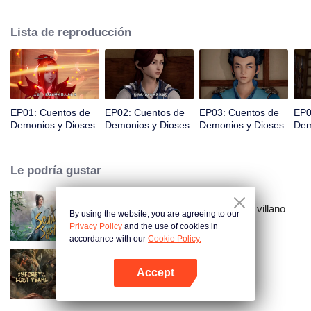
espacio, Nie Li persigue la verdad del mundo. La bella y gentil Ye Ziyun, y la
obstinada y arrogante Xiao Ning'er, ¿cómo debería elegir cuando se
Lista de reproducción
enfrenta al favor de las dos diosas?
EP01: Cuentos de
EP02: Cuentos de
EP03: Cuentos de
EP0
Demonios y Dioses
Demonios y Dioses
Demonios y Dioses
Dem
Le podría gustar
El sistema de auto-salvación del villano
By using the website, you are agreeing to our
escoria
Privacy Policy
and the use of cookies in
accordance with our
Cookie Policy.
Accept
El secreto de la perla perdida
Abrir App