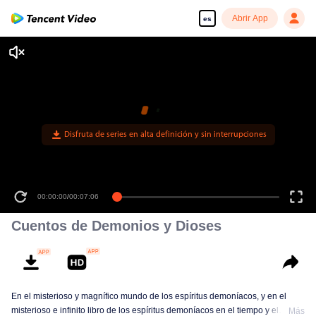
Abrir App
es
Disfruta de series en alta definición y sin interrupciones
00:00:00
/
00:07:06
Cuentos de Demonios y Dioses
En el misterioso y magnífico mundo de los espíritus demoníacos, y en el
misterioso e infinito libro de los espíritus demoníacos en el tiempo y el
Más