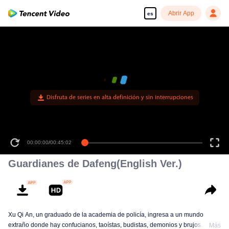
Abrir App
es
Disfruta de series en alta definición y sin interrupciones
00:00:00
/
00:45:02
Guardianes de Dafeng(English Ver.)
Xu Qi An, un graduado de la academia de policía, ingresa a un mundo
extraño donde hay confucianos, taoístas, budistas, demonios y brujos.
Más