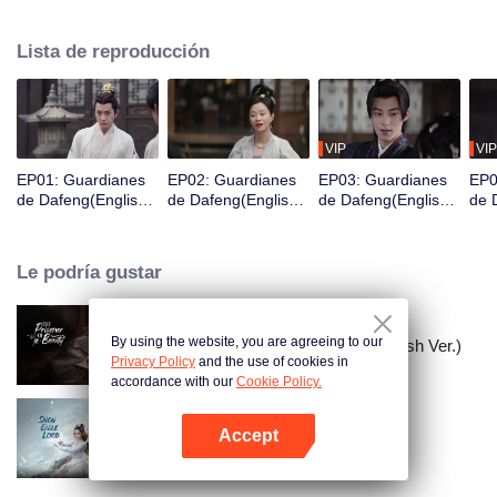
Acaba de despertar y se encuentra en prisión y está a punto de ser exiliado
a una ciudad fronteriza en tres días, por lo que es valorado por una
Lista de reproducción
organización de guardianes para cambiar su destino y así convertirse en un
Guardián.
VIP
VIP
EP01: Guardianes
EP02: Guardianes
EP03: Guardianes
EP0
de Dafeng(English
de Dafeng(English
de Dafeng(English
de 
Ver.)
Ver.)
Ver.)
Ver.
Le podría gustar
By using the website, you are agreeing to our
El Prisionero de la Belleza (English Ver.)
Privacy Policy
and the use of cookies in
accordance with our
Cookie Policy.
Accept
El Señor del Águila de Nieve
Abrir App