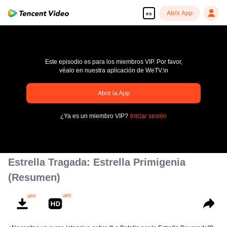
Abrir App
es
Este episodio es para los miembros VIP. Por favor,
véalo en nuestra aplicación de WeTV.\n
Abrir la App
pay limit
¿Ya es un miembro VIP?
Iniciar sesión
Código de error: 70013083.-1-b49b07a92d5bbb989d40e3f03e34c9bb
00:00:00
/
00:00:00
Estrella Tragada: Estrella Primigenia
(Resumen)