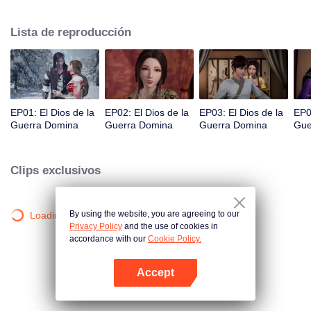
cayendo en la Garganta de la Muerte, una región prohibida del continente. A
punto de morir, Qin Chen desencadena el poder de una antigua y misteriosa
Lista de reproducción
espada...
EP01: El Dios de la
EP02: El Dios de la
EP03: El Dios de la
EP0
Guerra Domina
Guerra Domina
Guerra Domina
Gue
Clips exclusivos
By using the website, you are agreeing to our
Loading…
Privacy Policy
and the use of cookies in
accordance with our
Cookie Policy.
Accept
Abrir App