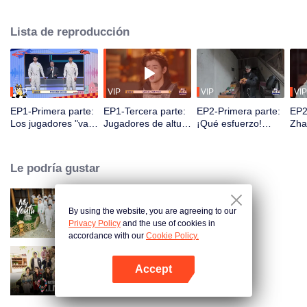
seek, the show brings together highly skilled hiders from across the country.
They demonstrate exceptional craftsmanship, remarkable physical abilities,
Lista de reproducción
and extraordinary mental agility, using all kinds of ingenious tactics to evade
blanket searches by various hunter squads.
VIP
VIP
VIP
VIP
EP1-Primera parte:
EP1-Tercera parte:
EP2-Primera parte:
EP2
Los jugadores "van
Jugadores de altura
¡Qué esfuerzo!
Zha
al cielo y entran en
se esconden con
¿Los jugadores se
des
la tierra", comienza
maestría, Zhang
esconden
con
la batalla de las
Xindong queda
excavando letrinas
capt
Le podría gustar
escondidas.
desconcertado.
a mano?
jug
By using the website, you are agreeing to our
My Youth
Privacy Policy
and the use of cookies in
accordance with our
Cookie Policy.
Accept
Wonderland Junior S4
Abrir App