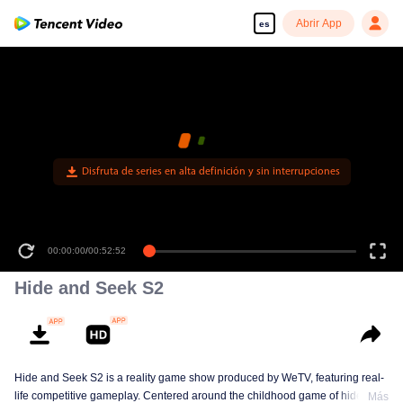
Abrir App
es
Disfruta de series en alta definición y sin interrupciones
00:00:00
/
00:52:52
Hide and Seek S2
Hide and Seek S2 is a reality game show produced by WeTV, featuring real-
life competitive gameplay. Centered around the childhood game of hide-and-
Más