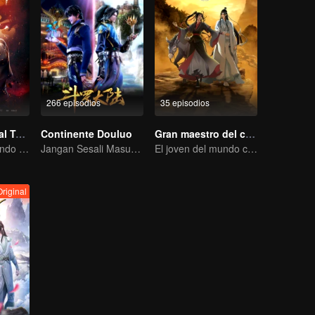
os lo
 trajo la
e Demonios y,
ivo...
266 episodios
35 episodios
Universo Marcial Temporada 1
Continente Douluo
Gran maestro del cultivo demoníaco
Wu Zhiji, rompiendo el cielo, moviendo el firmamento y la tierra.
Jangan Sesali Masuk Gerbang Tang di Kehidupan Ini
El joven del mundo celestial erradica males por el pueblo
Original