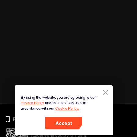
By using the website, you are agreeing to our
Privacy Policy
and the use of cookies in
accordance with our
Cookie Policy.
Phone
Accept
¡Escanee el código QR para