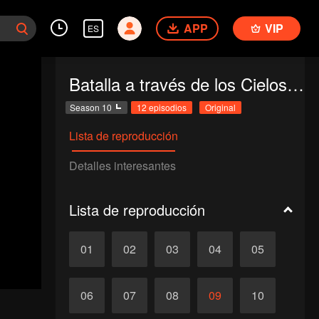
APP
VIP
ES
Batalla a través de los Cielos Temporada 1
Season 10
12 episodios
Original
Lista de reproducción
Detalles interesantes
Lista de reproducción
01
02
03
04
05
06
07
08
09
10