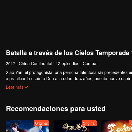
Batalla a través de los Cielos Temporada 
2017
|
China Continental
|
12 episodios
|
Combat
Xiao Yan, el protagonista, una persona talentosa sin precedentes en
a practicar la espíritu Dou a la edad de 4 años, poseía nueve espír
la edad de 10, superó la etapa de diez espíritus Dou a la edad de 1
Leer más
convirtió en el luchador más joven de la familia en un siglo. Sin em
cuando tenía 12 años, "perdió" su capacidad de cultivo y solo
poseía tres espíritus Dou. Durante tres años enteros, la familia fue 
Recomendaciones para usted
con frialdad, la gente lo desprecian, y el compromiso de matrimonio
retirado por su prometida... Sufrió los choques sin cesar.
Justo cuando estaba a punto de desesperarse, un fantasma apareció 
Original
Original
volvió