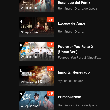
Estanque del Fénix
21 episodios
Romántica · Drama de época
VIP
4
Exceso de Amor
Romántica · Drama
33 episodios
VIP
5
Fourever You Parte 2
(Uncut Ver.)
25 episodios
Fourever You Parte 2 (Uncut Ver.)
VIP
6
Inmortal Renegado
MysteriousFantasy
Actualizar a 152
VIP
7
Primer Jazmín
Romántica · Drama de época
40 episodios