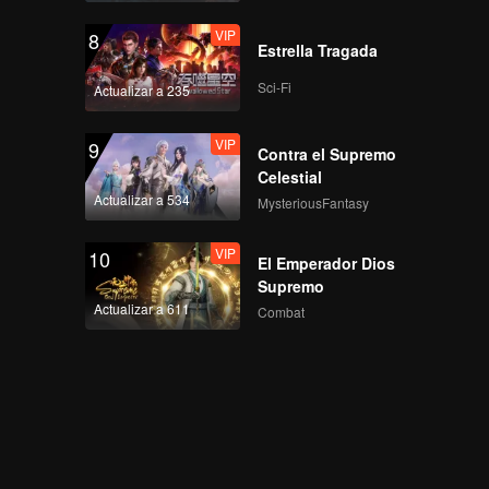
VIP
8
Estrella Tragada
Sci-Fi
Actualizar a 235
VIP
9
Contra el Supremo
Celestial
Actualizar a 534
MysteriousFantasy
VIP
10
El Emperador Dios
Supremo
Actualizar a 611
Combat