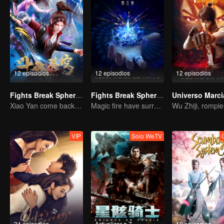
a convertirse en líder más joven de la generación de la familia y tod
admiraban, pero no estaba satisfecho con eso. Por la vergüenza que
renuncia de matrimonio de Yixue, Xiao Yan llegó a las Montañas d
con la ayuda de Yao Lao, siguió mejorando aún más su nivel de cult
12 episodios
12 episodios
12 episodios
Fights Break Sphere S2
Fights Break Sphere S3
Xiao Yan come back! Everything is shifting once again ！
Magic fire have surrendered! Xiao Yan mastered the fighting skill——Buddha anger Lotus!
VIP
Solo WeTV
24 episodios
Actualizar a 7
10 episodios