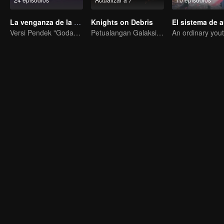
La venganza de la esposa
Knights on Debris
Versi Pendek "Godaan Pulang"
Petualangan Galaksi, Pertempuran Berdarah di Puing-Puing!