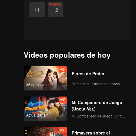
Completos
11
12
Videos populares de hoy
VIP
1
Flores de Poder
Romántica · Drama de época
36 episodios
VIP
2
Mi Compañero de Juego
(Uncut Ver.)
Actualizar a 4
Mi Compañero de Juego (Uncut Ver.)
ao Yan
VIP
3
Primavera sobre el