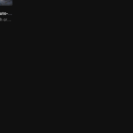
El sistema de auto-salvación del villano escoria
An ordinary youth crossing as a villain into the book and abusing the hero!