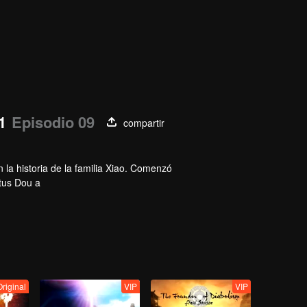
1
Episodio 09
compartir
 la historia de la familia Xiao. Comenzó
itus Dou a
1 y se
bargo,
tratada
 fue
en el anillo de su mano, ¡y una puerta nueva se abrió frente a él! Xi
Original
VIP
VIP