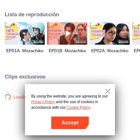
Este último incluso decidió hacer de Chiko su novio, solo dentro de 100 días
de esfuerzo. Todo se reduce a una medida drástica que toma Moza, dando
Lista de reproducción
un gran giro en la trama: ahora Chiko es quien la persigue.
EP01A: Mozachiko
EP01B: Mozachiko
EP02A: Mozachiko
EP
Clips exclusivos
By using the website, you are agreeing to our
Loading…
Privacy Policy
and the use of cookies in
accordance with our
Cookie Policy.
Accept
Abrir App