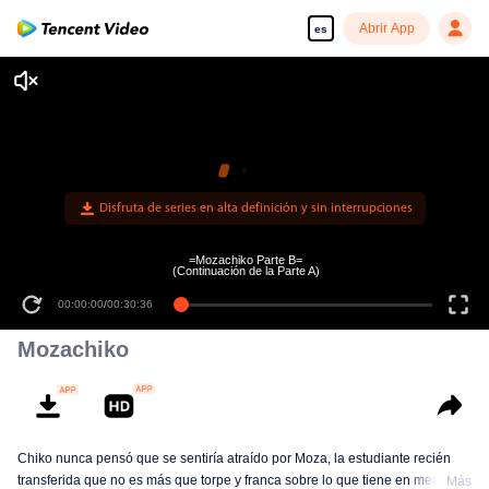
Abrir App
es
Disfruta de series en alta definición y sin interrupciones
=Mozachiko Parte B=
(Continuación de la Parte A)
00:00:00
/
00:30:36
Mozachiko
Chiko nunca pensó que se sentiría atraído por Moza, la estudiante recién
transferida que no es más que torpe y franca sobre lo que tiene en mente.
Más