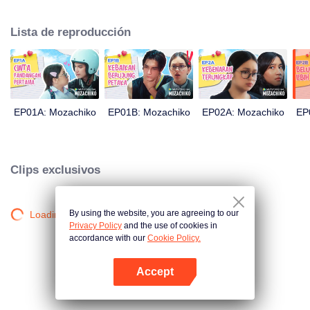
Este último incluso decidió hacer de Chiko su novio, solo dentro de 100 días
de esfuerzo. Todo se reduce a una medida drástica que toma Moza, dando
Lista de reproducción
un gran giro en la trama: ahora Chiko es quien la persigue.
EP01A: Mozachiko
EP01B: Mozachiko
EP02A: Mozachiko
EP
Clips exclusivos
By using the website, you are agreeing to our
Loading…
Privacy Policy
and the use of cookies in
accordance with our
Cookie Policy.
Accept
Abrir App