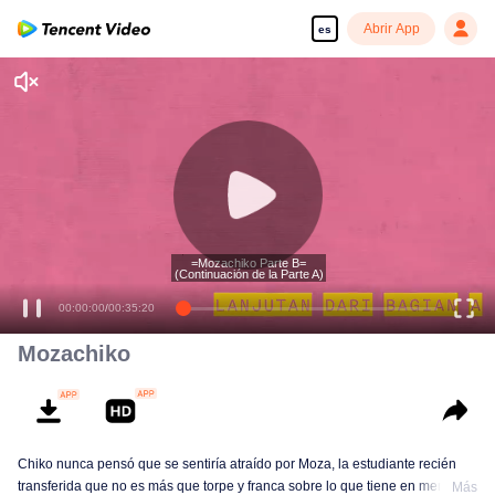
Abrir App
es
=Mozachiko Parte B=
(Continuación de la Parte A)
00:00:00
/
00:35:20
Mozachiko
Chiko nunca pensó que se sentiría atraído por Moza, la estudiante recién
transferida que no es más que torpe y franca sobre lo que tiene en mente.
Más