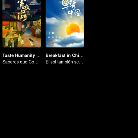
Taste Humanity at Night S2
Breakfast in China Ⅲ
Sabores que Conquistan el Alma
El sol también se levanta