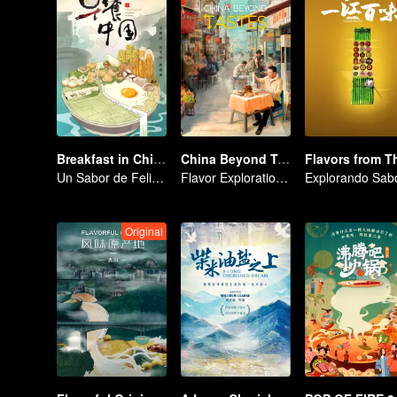
Breakfast in China
China Beyond Tastes
Un Sabor de Felicidad
Flavor Exploration Journey of Chen Xiaoqing
Original