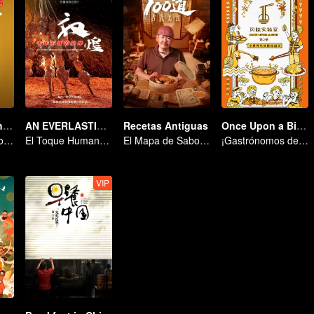
Flavors from The River
AN EVERLASTING DUNHUANG BANQUET
Recetas Antiguas
Once Upon a Bite S2
Explorando Sabores del Río Zi
El Toque Humano de Dunhuang
El Mapa de Sabores de China
¡Gastrónomos del Mundo, Uníos!
VIP