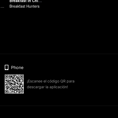
Breakfast in China 5
Delicias Eternas de Hotpot
Breakfast Hunters
Phone
¡Escanee el código QR para
descargar la aplicación!