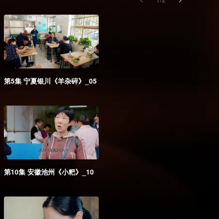
第5集 宁夏银川《羊杂碎》_05
第10集 安徽池州《小粑》_10