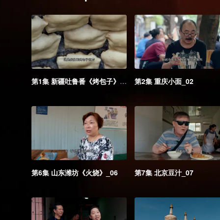
第1集 新疆吐鲁番《烤包子》_01
第2集 重庆小面_02
第6集 山东潍坊《火烧》_06
第7集 北京豆汁_07