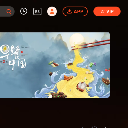
APP
VIP
ES
1
/
2