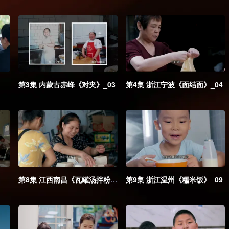
第3集 内蒙古赤峰《对夹》_03
第4集 浙江宁波《面结面》_04
第8集 江西南昌《瓦罐汤拌粉》_08
第9集 浙江温州《糯米饭》_09