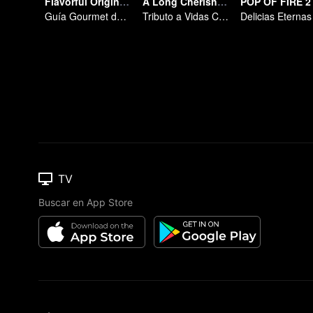
Flavorful Origins: Gui Yang
A Long Cherished Dream
POP OF FIRE 2
Guía Gourmet de Guiyang
Tributo a Vidas Comunes
TV
Buscar en App Store