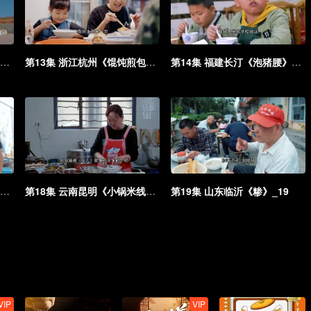
第12集 内蒙古呼市《羊肉稍麦》_12
第13集 浙江杭州《馄饨煎包》_13
第14集 福建长汀《泡猪腰》_14
第17集 福建厦门《面线糊》_17
第18集 云南昆明《小锅米线》_18
第19集 山东临沂《糁》_19
VIP
VIP