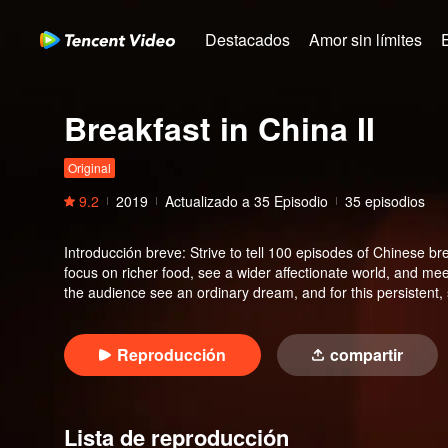
Destacados
Amor sin límites
Breakfast in China II
Original
9.2
2019
Actualizado a
35
Episodio
35 episodios
Introducción breve
:
Strive to tell 100 episodes of Chinese br
focus on richer food, see a wider affectionate world, and mee
the audience see an ordinary dream, and for this persistent, s
Reproducción
compartir
Lista de reproducción