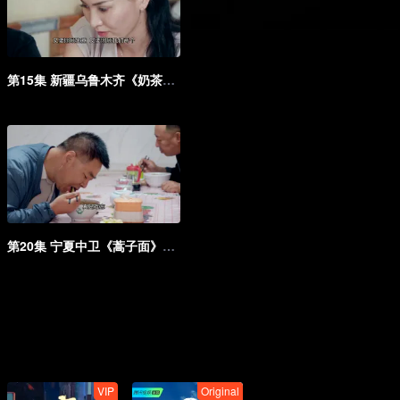
第15集 新疆乌鲁木齐《奶茶》_15
第20集 宁夏中卫《蒿子面》_20
VIP
Original