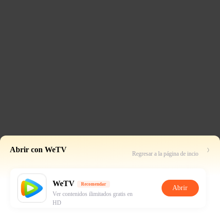
Abrir con WeTV
Regresar a la página de incio
WeTV
Recomendar
Abrir
Ver contenidos ilimitados gratis en
HD