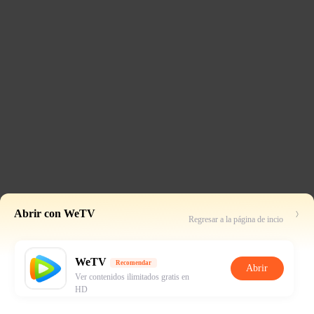
Abrir con WeTV
Regresar a la página de incio
WeTV
Recomendar
Abrir
Ver contenidos ilimitados gratis en
HD