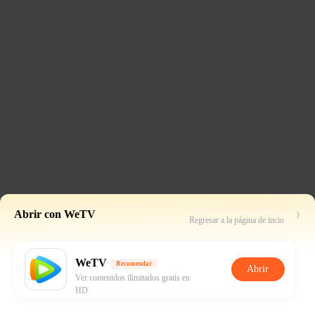
Abrir con WeTV
Regresar a la página de incio
WeTV
Recomendar
Abrir
Ver contenidos ilimitados gratis en
HD