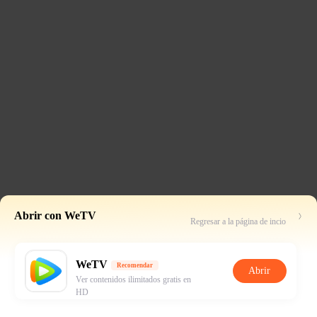
Abrir con WeTV
Regresar a la página de incio
WeTV
Recomendar
Abrir
Ver contenidos ilimitados gratis en
HD