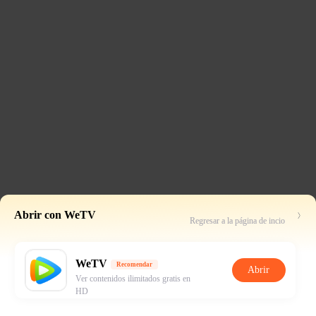
Abrir con WeTV
Regresar a la página de incio
WeTV
Recomendar
Abrir
Ver contenidos ilimitados gratis en
HD