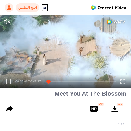
افتح التطبيق
ar
00:00:00
/
00:41:37
Meet You At The Blossom
1
المزيد