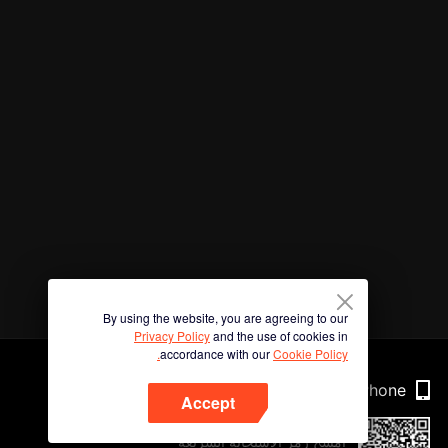
By using the website, you are agreeing to our
Privacy Policy
and the use of cookies in
accordance with our
Cookie Policy.
Phone
Accept
امسح رمز الاستجابة السريعة