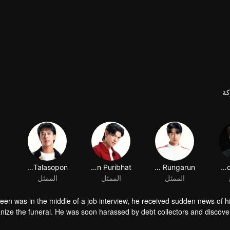
ة
Kantapon Chompupan
Narongdet Rungarun
Jakarin Puribhat
Thanakrit Talasopon
الممثل
الممثل
الممثل
een was in the middle of a job interview, he received sudden news of his
nize the funeral. He was soon harassed by debt collectors and discovere
 Keen was compelled to hide at the Petchsak camp, a Muay Thai gym, whi