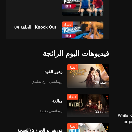
أعضاء
Knock Out | الحلقة 04
فيديوهات اليوم الرائجة
أعضاء
Knock Out | الحلقة 05
1
أعضاء
زهور القوة
رومانسي · زي تقليدي
حلقة 36
أعضاء
Knock Out | الحلقة 06
2
أعضاء
مبالغة
رومانسي · قصة
حلقة 33
أعضاء
While K
Knock Out | الحلقة 07
orga
3
أعضاء
loan.
فوريفر يو الجزء 2 (النسخة