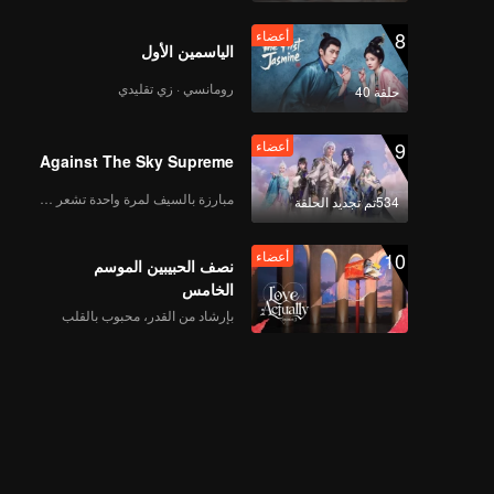
8
أعضاء
الياسمين الأول
رومانسي · زي تقليدي
حلقة 40
دفع
Knock Out | الحلقة 13
9
أعضاء
Against The Sky Supreme
مبارزة بالسيف لمرة واحدة تشعر بالحرية
534تم تجديد الحلقة
المعاينة
Knock Out｜المعاينة
للحلقة 13
10
أعضاء
نصف الحبيبين الموسم
الخامس
بإرشاد من القدر، محبوب بالقلب