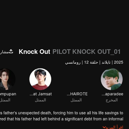
Knock Out
PILOT KNOCK OUT_01
مشارك
2025
|
تايلاند
|
حلقة 12
|
رومانسي
Tee Bundit Sintanaparadee
NATSAKAN CHAIROTE
Boripat Jamsat
المخرج
الممثل
الممثل
الممثل
 father's unexpected death, forcing him to use all his life savings to
d that his father had left behind a significant debt from an informal
le figuring out a way to pay off the debt he didn't incur. There, he
اقرأ المزيد