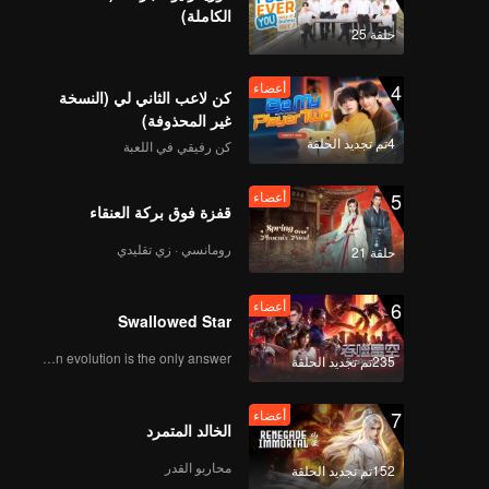
met Thun
الكاملة)
حلقة 25
أعضاء
Knock Out | الحلقة 08
vulnera
th
4
أعضاء
كن لاعب الثاني لي (النسخة
Muay
غير المحذوفة)
4تم تجديد الحلقة
كن رفيقي في اللعبة
أعضاء
Knock Out | الحلقة 09
5
أعضاء
قفزة فوق بركة العنقاء
رومانسي · زي تقليدي
حلقة 21
أعضاء
Knock Out | الحلقة 10
6
أعضاء
Swallowed Star
Human evolution is the only answer.
235تم تجديد الحلقة
أعضاء
Knock Out | الحلقة 11
7
أعضاء
الخالد المتمرد
محاربو القدر
152تم تجديد الحلقة
أعضاء
Knock Out | الحلقة 12