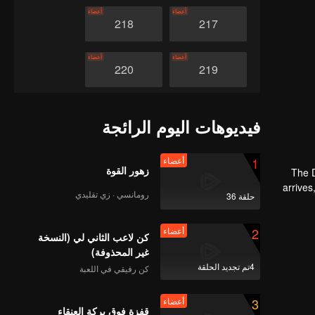
أعضاء
أعضاء
218
217
أعضاء
أعضاء
220
219
أعضاء
أعضاء
222
221
فيديوهات اليوم الرائجة
أعضاء
أعضاء
224
223
1
أعضاء
زهور القوة
The D
arrive
رومانسي · زي تقليدي
حلقة 36
أعضاء
أعضاء
226
225
2
أعضاء
كن لاعب الثاني لي (النسخة
أعضاء
أعضاء
228
227
غير المحذوفة)
4تم تجديد الحلقة
كن رفيقي في اللعبة
أعضاء
أعضاء
230
229
3
أعضاء
قفزة فوق بركة العنقاء