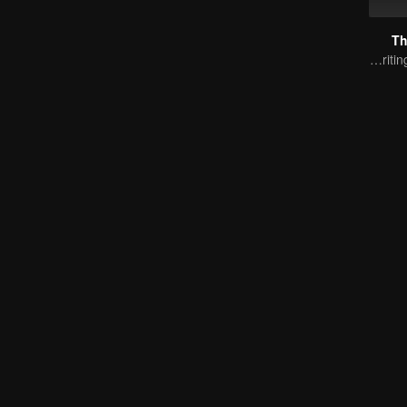
Th
Ten years of blood writing esports brilliant