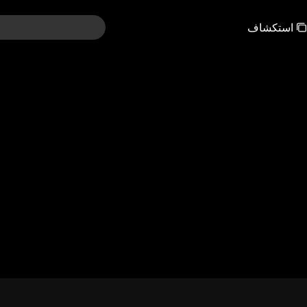
استكشاف
121-150
91-120
61-90
31-60
01-30