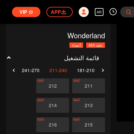
VIP
APP
AR
Wonderland
حلقة 464
أعضاء
قائمة التشغيل
1-300
241-270
211-240
181-210
151-180
أعضاء
أعضاء
212
211
أعضاء
أعضاء
214
213
أعضاء
أعضاء
216
215