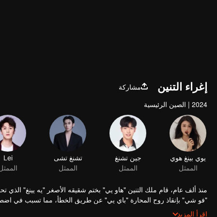
إغراء التنين
مشاركة
2024
|
الصين الرئيسية
يوي بينغ هوي
جين تشنغ
تشنغ تشى
Lei
الممثل
الممثل
الممثل
الممثل
منذ ألف عام، قام ملك التنين "هاو يي" بختم شقيقه الأصغر "يه يينغ" الذي تح
"فو شي" بإنقاذ روح المحارة "باي يي" عن طريق الخطأ، مما تسبب في اضطر
تسبب في خسائر لقصر التنين. عند كسر الختم، هدد "يه يينغ" "فو شي" بتسلي
اقرأ المزيد