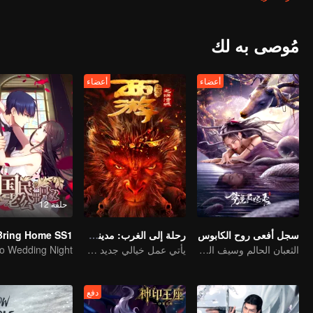
يينغ" بجروح بالغة وأصيب بغيبوبة. يبحث "فو شي" عن سيف قتل الشياطين ويحاول
مُوصى به لك
أعضاء
أعضاء
حلقة 12
سجل أفعى روح الكابوس
رحلة إلى الغرب: مدينة الجحيم السماوية
الثعبان الحالم وسيف الماضي الخالد
يأتي عمل خيالي جديد من عالم رحلة إلى الغرب
o Wedding Night
دفع