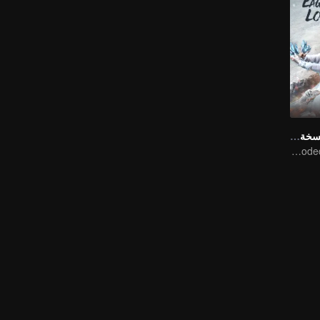
لورد نسر الثلج (النسخة الإنجليزية)
Xu and Nazha opens the world of hot-blooded transcendence