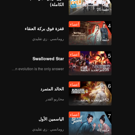
الكاملة)
حلقة 25
4
أعضاء
قفزة فوق بركة العنقاء
رومانسي · زي تقليدي
حلقة 21
5
أعضاء
Swallowed Star
Human evolution is the only answer.
235تم تجديد الحلقة
6
أعضاء
الخالد المتمرد
محاربو القدر
152تم تجديد الحلقة
7
أعضاء
الياسمين الأول
رومانسي · زي تقليدي
حلقة 40