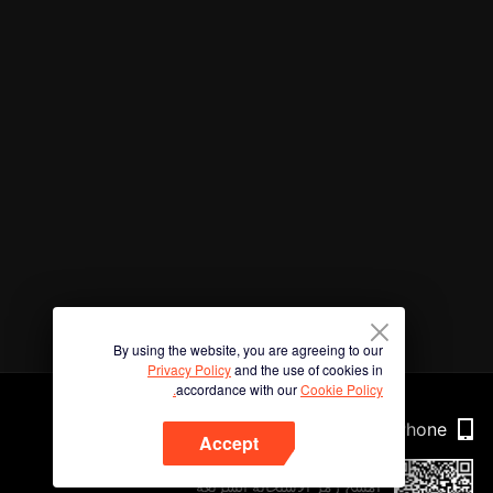
By using the website, you are agreeing to our
Privacy Policy
and the use of cookies in
accordance with our
Cookie Policy.
Phone
Accept
امسح رمز الاستجابة السريعة