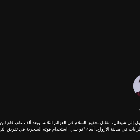
ول إلى شيطان، مقابل تحقيق السلام في العوالم الثلاثة. وبعد ألف عام، قام ابن 
ابات في مدينة الأرواح. أساء "فو شي" استخدام قوته السحرية في تفريق الثر
م قوته السحرية باستخدام زينة التنين التي تخص شقيق "فو شي". أصاب "هاو يي