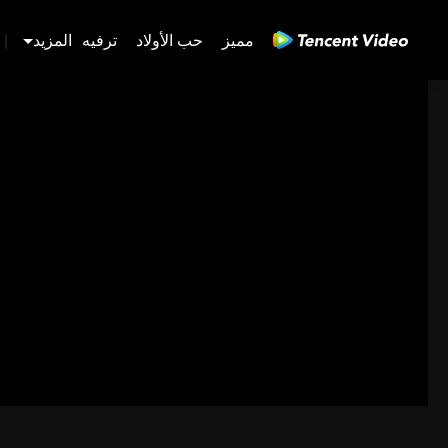
مميز
حب الأولاد
ترفيه
المزيد
|
480P
1.0X
AR