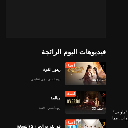
فيديوهات اليوم الرائجة
1
أعضاء
زهور القوة
رومانسي · زي تقليدي
حلقة 36
2
أعضاء
مبالغة
رومانسي · قصة
حلقة 33
"هاو يي"
وات، مما
3
أعضاء
" "يه
فوريفر يو الجزء 2 (النسخة