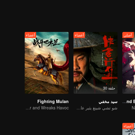
 القضاء عليها، لكنه يدرك أن الأمور أكثر تعقيدًا مما تبدو...
أصلي
أعضاء
أعضاء
حلقة 30
National Husband Bring Home SS1
سيد مخفي
Fighting Mulan
N
شو تشي شينغ يثير عاصفة مضحكة في عالم القتال
Mulan Returns in Armor and Wreaks Havoc
أعضاء