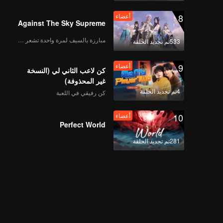
8
أعضاء
Against The Sky Supreme
مبارزة بالسيف لمرة واحدة تشعر بالحرية
533تم تجديد الحلقة
9
أعضاء
كن لاعب الثاني لي (النسخة
غير المحذوفة)
4تم تجديد الحلقة
كن رفيقي في اللعبة
10
أعضاء
Perfect World
281تم تجديد الحلقة