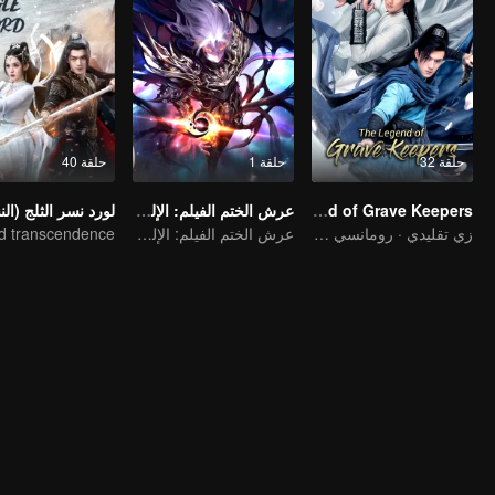
حلقة 32
حلقة 1
حلقة 40
The Legend of Grave Keepers
عرش الختم الفيلم: الإله بلا تاج
زي تقليدي · رومانسي · قصة
عرش الختم الفيلم: الإله بلا تاج