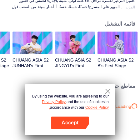
كاميرا التركيز لعشرة مراحل أداء عامة أولى، مليئة بالإثارة! انغمس في حضور
المتدربين المبهر على المسرح! حسنًا، حسنًا، حسنًا. أ. أخبار سيئة. من الصعب قول
المزيد
ذلك. انتبه. ألعاب نارية. لا يزال وحشًا. رائع. حب حقيقي. تحت طريق القمر.
قائمة التشغيل
 S2
CHUANG ASIA S2
CHUANG ASIA S2
CHUANG ASIA S2
Stage
JUNHAN's First
JINGYU's First
B's First Stage
Stage Focus Cam
Stage Focus Cam
Focus Cam
مقاطع حصرية
By using the website, you are agreeing to our
Privacy Policy
and the use of cookies in
Loading…
accordance with our
Cookie Policy.
Accept
افتح التطبيق