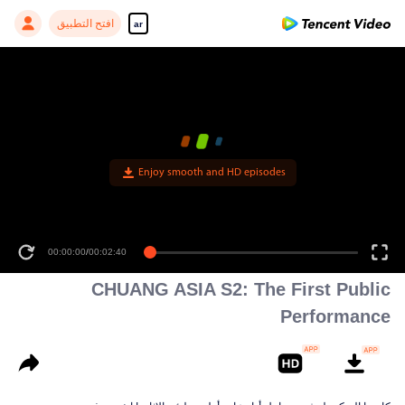
افتح التطبيق
ar
Enjoy smooth and HD episodes
00:00:00
/
00:02:40
CHUANG ASIA S2: The First Public
Performance