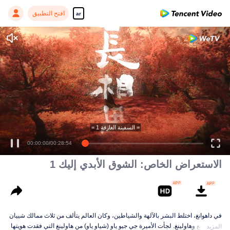
افتح التطبيق
ar
= السفينة الغارقة 1 =
00:00:00
/
00:28:54
الاستعراض الخاص: الشوق الأبدي إليك 1
في داهوانغ، اختلط البشر بالآلهة والشياطين، وكان العالم يتألف من ثلاث ممالك شييان
و تشنرونغ وهاولينغ. لجأت الأميرة جي جيو ياو (شياو ياو) من هاولينغ التي فقدت هويتها
المزيد