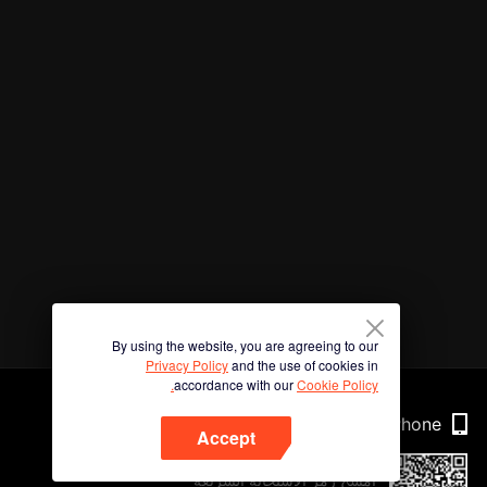
By using the website, you are agreeing to our
Privacy Policy
and the use of cookies in
accordance with our
Cookie Policy.
Phone
Accept
امسح رمز الاستجابة السريعة