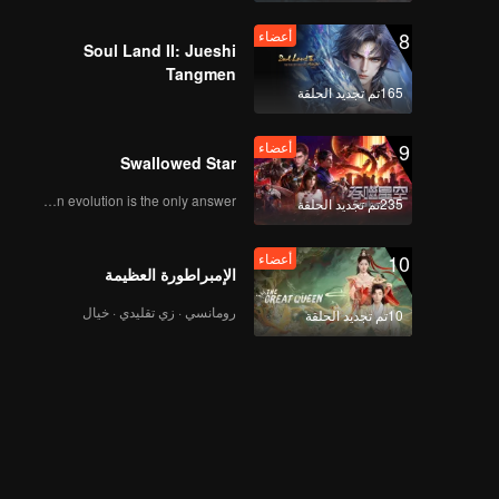
8
أعضاء
Soul Land II: Jueshi
Tangmen
165تم تجديد الحلقة
9
أعضاء
Swallowed Star
Human evolution is the only answer.
235تم تجديد الحلقة
10
أعضاء
الإمبراطورة العظيمة
رومانسي · زي تقليدي · خيال
10تم تجديد الحلقة