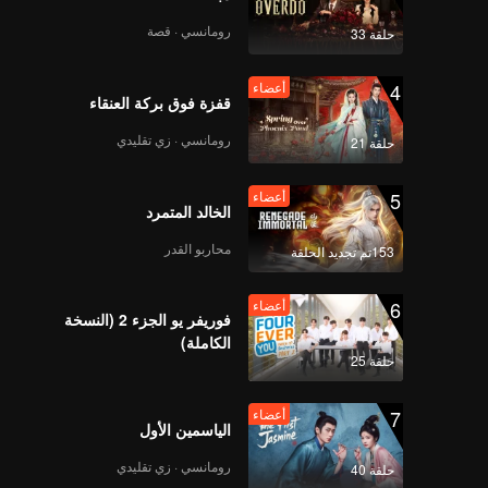
 بعد
وان عن
رومانسي · قصة
حلقة 33
في عزلة
ستكون
4
أعضاء
قفزة فوق بركة العنقاء
رومانسي · زي تقليدي
حلقة 21
5
أعضاء
الخالد المتمرد
محاربو القدر
153تم تجديد الحلقة
6
أعضاء
فوريفر يو الجزء 2 (النسخة
الكاملة)
حلقة 25
7
أعضاء
الياسمين الأول
رومانسي · زي تقليدي
حلقة 40