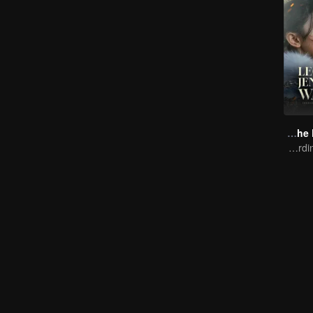
Legend of The Female General
Zhou Ye and Cheng Lei Star in Drama About a Young General Guarding the Homeland