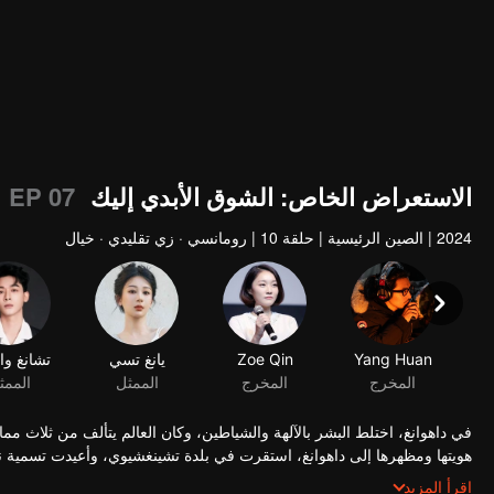
الاستعراض الخاص: الشوق الأبدي إليك 1
EP 07
2024
|
الصين الرئيسية
|
حلقة 10
|
رومانسي · زي تقليدي · خيال
Yang Huan
Zoe Qin
يانغ تسي
المخرج
المخرج
الممثل
في داهوانغ، اختلط البشر بالآلهة والشياطين، وكان العالم يتألف من ثلاث مما
هويتها ومظهرها إلى داهوانغ، استقرت في بلدة تشينغشيوي، وأعيدت تسمية نف
من مملكة شييان تم احتجازه كرهينة في هاولينغ. على الرغم من كل العار، ل
اقرأ المزيد