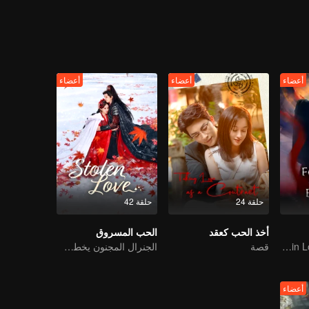
ء، بعد بضع معارك، قدر شيانغ ليو وشياو لو بعضهما البعض وأصبحا من المقربين.
 على بعضهما البعض. بعد استعادة هويتها، من أجل حكم العالم، تخلى تسانغ شي
ساعدت شياو ياو تسانغ شيوان في إكمال قضيته العظيمة، عاشت مع تو شان جينغ 
 حكم البلاد، لأنه يعلم أنه طالما أن العالم يسوده السلام، فإن حبه شياو ياو 
أعضاء
أعضاء
أعضاء
حلقة 24
حلقة 42
أخذ الحب كعقد
الحب المسروق
An Immortal Falls in Love With a Witch
قصة
الجنرال المجنون يخطف عروسًا من أجل الحب
أعضاء