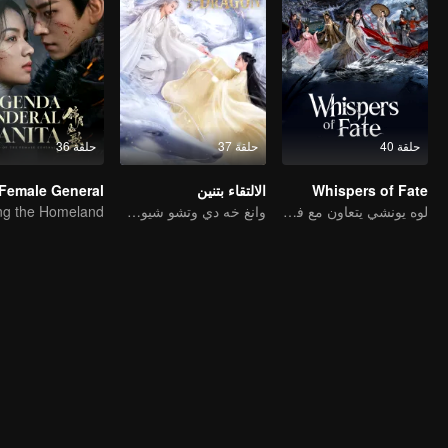
حلقة 40
حلقة 37
حلقة 36
Whispers of Fate
الالتقاء بتنين
لوه يونشي يتعاون مع فريق لخوض غمار عالم الفنون القتالية
وانغ خه دي وتشو شيوى دان في أربعة أعمار من الحب