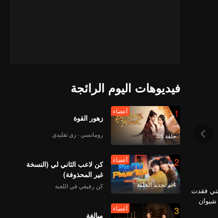
فيديوهات اليوم الرائجة
1
أعضاء
زهور القوة
رومانسي · زي تقليدي
حلقة 36
2
أعضاء
كن لاعب الثاني لي (النسخة
غير المحذوفة)
4تم تجديد الحلقة
كن رفيقي في اللعبة
التي فقدت
 شيوان
3
أعضاء
نغشيوي،
مبالغة