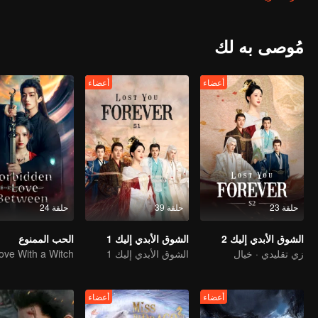
أنقذت شياو ليو تو شان جينغ في خطر ووقعت في حبه تدريجياً. في هذه الأثنا
بعض التقلبات والمنعطفات، تعرف كل من تسانغ شيوان وشياو ليو في النهاية
علاقته الشخصية للمطالبة بالعرش، توفي شيانغ ليو في المعركة، وبعد أن 
مُوصى به لك
في الأنهار والبحيرات. تسانغ شيوان الذي لم يحصل على حبه يبذل كل طاقته في
سعيدة.
أعضاء
أعضاء
حلقة 23
حلقة 39
حلقة 24
الشوق الأبدي إليك 2
الشوق الأبدي إليك 1
الحب الممنوع
زي تقليدي · خيال
الشوق الأبدي إليك 1
أعضاء
أعضاء