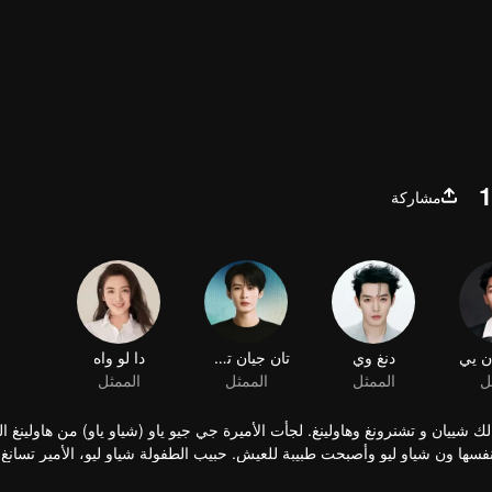
مشاركة
لك شييان و تشنرونغ وهاولينغ. لجأت الأميرة جي جيو ياو (شياو ياو) من هاولينغ 
سها ون شياو ليو وأصبحت طبيبة للعيش. حبيب الطفولة شياو ليو، الأمير تسانغ
لعثور على شياوليو، سافر حول داهوانغ وجاء إلى بلدة تشينغشيوي. في بلدة تشي