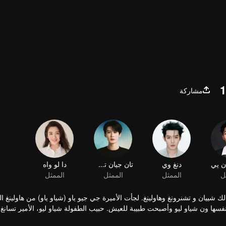
مشاركة
ن يي
دنغ وي
تان جيان تسى
دا لو واه
ل
الممثل
الممثل
الممثل
لك شييان و تشنرونغ وهاولينغ. لجأت الأميرة جي جيو ياو (شياو ياو) من هاولينغ 
سها ون شياو ليو وأصبحت طبيبة للعيش. حبيب الطفولة شياو ليو، الأمير تسانغ
لعثور على شياوليو، سافر حول داهوانغ وجاء إلى بلدة تشينغشيوي. في بلدة تشي