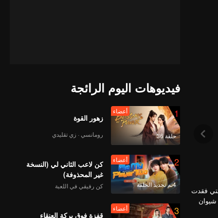
فيديوهات اليوم الرائجة
1
أعضاء
زهور القوة
رومانسي · زي تقليدي
حلقة 36
2
أعضاء
كن لاعب الثاني لي (النسخة
غير المحذوفة)
4تم تجديد الحلقة
كن رفيقي في اللعبة
التي فقدت
 شيوان
3
أعضاء
نغشيوي،
قفزة فوق بركة العنقاء