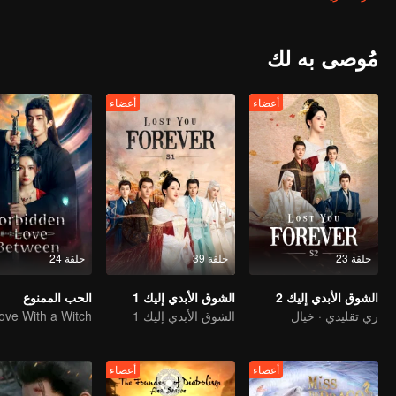
أنقذت شياو ليو تو شان جينغ في خطر ووقعت في حبه تدريجياً. في هذه الأثنا
بعض التقلبات والمنعطفات، تعرف كل من تسانغ شيوان وشياو ليو في النهاية
علاقته الشخصية للمطالبة بالعرش، توفي شيانغ ليو في المعركة، وبعد أن 
مُوصى به لك
في الأنهار والبحيرات. تسانغ شيوان الذي لم يحصل على حبه يبذل كل طاقته في
سعيدة.
أعضاء
أعضاء
حلقة 23
حلقة 39
حلقة 24
الشوق الأبدي إليك 2
الشوق الأبدي إليك 1
الحب الممنوع
زي تقليدي · خيال
الشوق الأبدي إليك 1
أعضاء
أعضاء