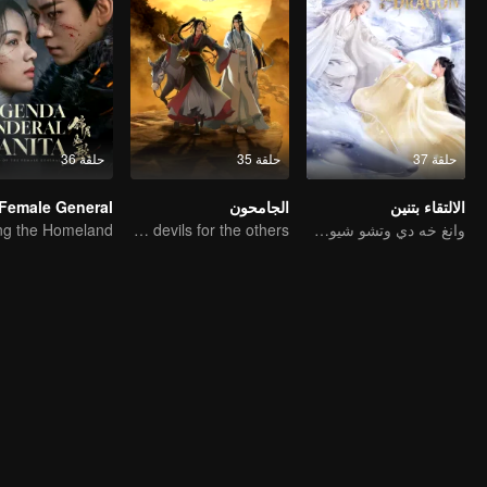
حلقة 37
حلقة 35
حلقة 36
الالتقاء بتنين
الجامحون
وانغ خه دي وتشو شيوى دان في أربعة أعمار من الحب
The youth from clan of cultivators killed the devils for the others