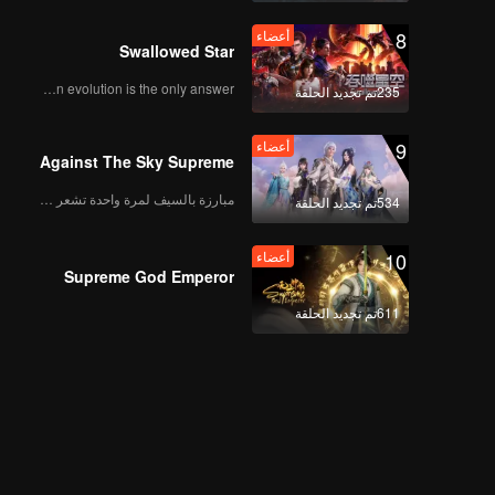
8
أعضاء
Swallowed Star
Human evolution is the only answer.
235تم تجديد الحلقة
9
أعضاء
Against The Sky Supreme
مبارزة بالسيف لمرة واحدة تشعر بالحرية
534تم تجديد الحلقة
10
أعضاء
Supreme God Emperor
611تم تجديد الحلقة