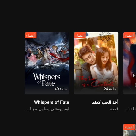
ء، بعد بضع معارك، قدر شيانغ ليو وشياو لو بعضهما البعض وأصبحا من المقربين.
 على بعضهما البعض. بعد استعادة هويتها، من أجل حكم العالم، تخلى تسانغ شي
ساعدت شياو ياو تسانغ شيوان في إكمال قضيته العظيمة، عاشت مع تو شان جينغ 
 حكم البلاد، لأنه يعلم أنه طالما أن العالم يسوده السلام، فإن حبه شياو ياو 
أعضاء
أعضاء
أعضاء
حلقة 24
حلقة 40
أخذ الحب كعقد
Whispers of Fate
An Immortal Falls in Love With a Witch
قصة
لوه يونشي يتعاون مع فريق لخوض غمار عالم الفنون القتالية
أعضاء