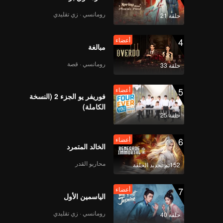
 بعد
وان عن
رومانسي · زي تقليدي
حلقة 21
في عزلة
ستكون
4
أعضاء
مبالغة
رومانسي · قصة
حلقة 33
5
أعضاء
فوريفر يو الجزء 2 (النسخة
الكاملة)
حلقة 25
6
أعضاء
الخالد المتمرد
محاربو القدر
152تم تجديد الحلقة
7
أعضاء
الياسمين الأول
رومانسي · زي تقليدي
حلقة 40