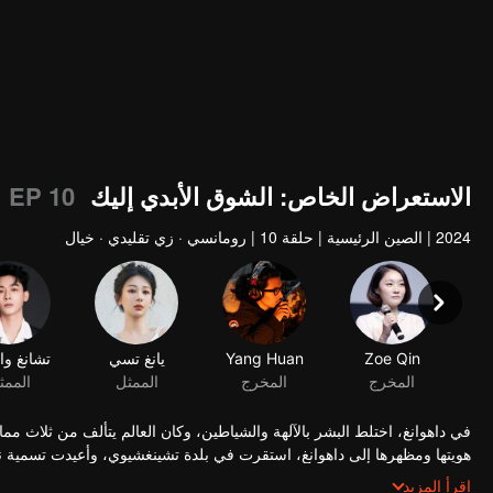
الاستعراض الخاص: الشوق الأبدي إليك 1
EP 10
2024
|
الصين الرئيسية
|
حلقة 10
|
رومانسي · زي تقليدي · خيال
Zoe Qin
Yang Huan
يانغ تسي
تشانغ وا
المخرج
المخرج
الممثل
الممث
في داهوانغ، اختلط البشر بالآلهة والشياطين، وكان العالم يتألف من ثلاث مما
هويتها ومظهرها إلى داهوانغ، استقرت في بلدة تشينغشيوي، وأعيدت تسمية نف
من مملكة شييان تم احتجازه كرهينة في هاولينغ. على الرغم من كل العار، ل
اقرأ المزيد