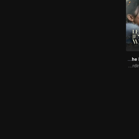
Legend of The Female General
Zhou Ye and Cheng Lei Star in Drama About a Young General Guarding the Homeland