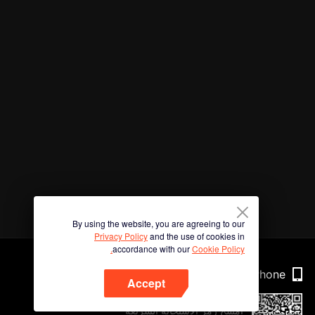
By using the website, you are agreeing to our
Privacy Policy
and the use of cookies in
accordance with our
Cookie Policy.
Phone
Accept
امسح رمز الاستجابة السريعة