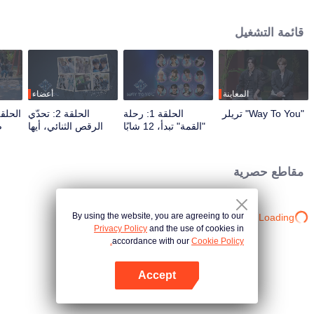
برامج الواقع والعروض المباشرة عبر تفاعل متعدد المنصات. يشارك المشاهدون
مباشرة في صقل مسار نجومهم من خلال التصويت والدعم، متابعين الرحلة من اللقاء
قائمة التشغيل
الأول حتى الوصول إلى الانسجام التام. سيحظى الثنائي الأكثر شعبية والأقوى كيمياءً
بفرصة الظهور على المسرح العالمي في النهاية.
المعاينة
أعضاء
"Way To You" تريلر
الحلقة 1: رحلة
الحلقة 2: تحدّي
"القمة" تبدأ، 12 شابًا
الرقص الثنائي، أيها
ض
صينيًا وتايلانديًا يلتقون
الشريك، استعد!
ال
لأول مرة!
مقاطع حصرية
By using the website, you are agreeing to our
Loading…
Privacy Policy
and the use of cookies in
accordance with our
Cookie Policy.
Accept
افتح التطبيق