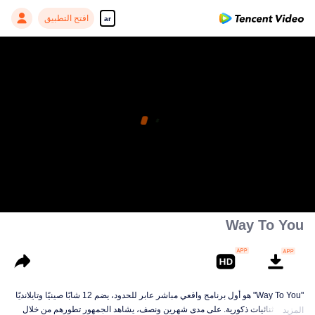
افتح التطبيق
ar
Way To You
"Way To You" هو أول برنامج واقعي مباشر عابر للحدود، يضم 12 شابًا صينيًا وتايلانديًا
يشكلون ثنائيات ذكورية. على مدى شهرين ونصف، يشاهد الجمهور تطورهم من خلال
المزيد