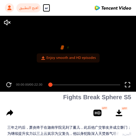
افتح التطبيق
ar
Enjoy smooth and HD episodes
00:00:00
/
00:22:30
Fights Break Sphere S5
三年之约后，萧炎终于在迦南学院见到了薰儿，此后他广交挚友并成立磐门；
为继续提升实力以三上云岚宗为父复仇，他以身犯险深入天焚炼气塔吞噬陨落
المزيد