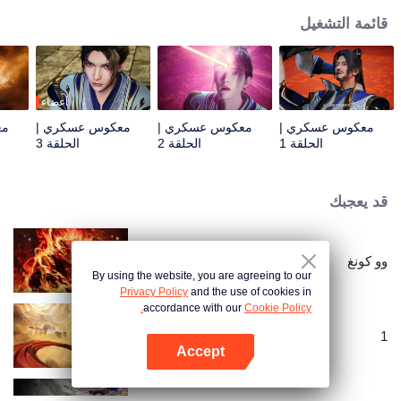
قائمة التشغيل
أعضاء
معكوس عسكري |
معكوس عسكري |
معكوس عسكري |
مع
الحلقة 1
الحلقة 2
الحلقة 3
قد يعجبك
وو كونغ
By using the website, you are agreeing to our
Privacy Policy
and the use of cookies in
accordance with our
Cookie Policy.
1
Accept
افتح التطبيق