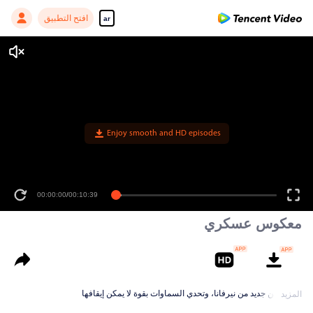
افتح التطبيق
ar
Enjoy smooth and HD episodes
00:00:00
/
00:10:39
معكوس عسكري
الولادة من جديد من نيرفانا، وتحدي السماوات بقوة لا يمكن إيقافها
المزيد