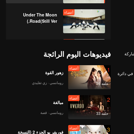
أعضاء
Under The Moon
Road(Still Ver.)
أعضاء
Super(Still Ver.)
فيديوهات اليوم الرائجة
اركة
1
أعضاء
زهور القوة
أعضاء
ة في دائرة
True Love(Still Ver.)
رومانسي · زي تقليدي
حلقة 36
2
أعضاء
مبالغة
أعضاء
Firework(Still Ver.)
رومانسي · قصة
حلقة 33
3
أعضاء
فوريفر يو الجزء 2 (النسخة
أعضاء