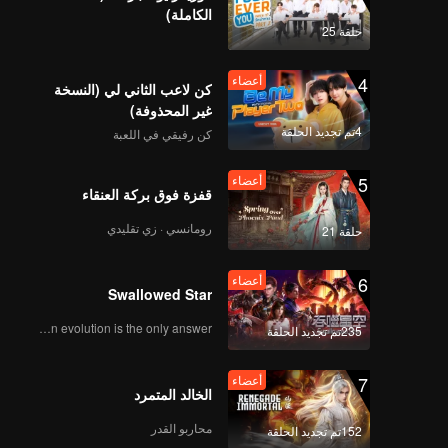
OK OK OK(Moving
الكاملة)
Ver.)
حلقة 25
4
أعضاء
كن لاعب الثاني لي (النسخة
أعضاء
A(Moving Ver.)
غير المحذوفة)
4تم تجديد الحلقة
كن رفيقي في اللعبة
5
أعضاء
قفزة فوق بركة العنقاء
أعضاء
Bad News(Moving
Ver.)
رومانسي · زي تقليدي
حلقة 21
6
أعضاء
Swallowed Star
أعضاء
Hard To Say(Moving
Ver.)
Human evolution is the only answer.
235تم تجديد الحلقة
7
أعضاء
الخالد المتمرد
أعضاء
Attention(Moving
Ver.)
محاربو القدر
152تم تجديد الحلقة