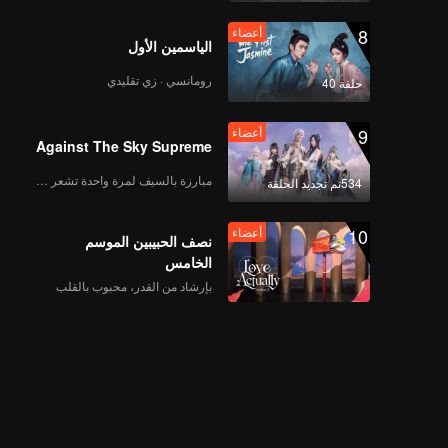
8
أعضاء
الياسمين الأول
أعضاء
Still Monster(Moving
Ver.)
رومانسي · زي تقليدي
حلقة 40
9
أعضاء
Against The Sky Supreme
أعضاء
Under The Moon
Road(Moving Ver.)
مبارزة بالسيف لمرة واحدة تشعر بالحرية
534تم تجديد الحلقة
10
أعضاء
نصف الحبيبين الموسم
أعضاء
Super(Moving Ver.)
الخامس
بإرشاد من القدر، محبوب بالقلب
أعضاء
True Love(Moving
Ver.)
أعضاء