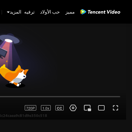
مميز
حب الأولاد
ترفيه
المزيد
|
720P
1.0x
CC
رمز خاطئ: 70013083.-1-24caea9c81d9e350c518