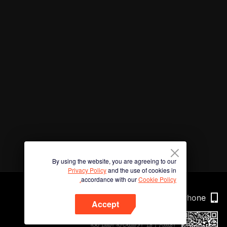
By using the website, you are agreeing to our
Privacy Policy
and the use of cookies in
accordance with our
Cookie Policy.
Phone
Accept
امسح رمز الاستجابة السريعة