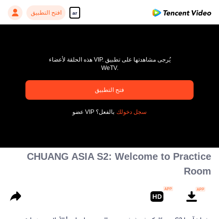
افتح التطبيق
ar
هذه الحلقة لأعضاء VIP. يُرجى مشاهدتها على تطبيق
WeTV.
pay limit
فتح التطبيق
رمز خاطئ: 70013083.-1-8aaa18ee86745a07e9ec541a6a96e936
سجل دخولك
عضو VIP بالفعل؟
00:00:00
/
00:00:00
CHUANG ASIA S2: Welcome to Practice
Room