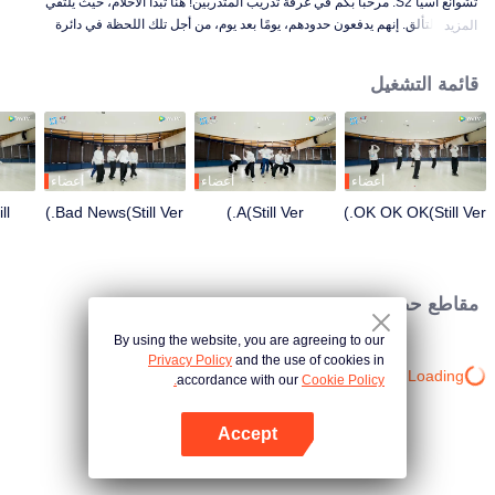
تشوانغ آسيا S2. مرحبًا بكم في غرفة تدريب المتدربين! هنا تبدأ الأحلام، حيث يلتقي
العرق بالتألق. إنهم يدفعون حدودهم، يومًا بعد يوم، من أجل تلك اللحظة في دائرة
المزيد
الضوء. من الصباح إلى الليل، من التعثر إلى الكمال، كل حركة هي قفزة إلى الأمام. هل
أنت فضولي لمعرفة قصص غرفة تدريبهم؟
قائمة التشغيل
أعضاء
أعضاء
أعضاء
ll
Bad News(Still Ver.)
A(Still Ver.)
OK OK OK(Still Ver.)
مقاطع حصرية
By using the website, you are agreeing to our
Privacy Policy
and the use of cookies in
Loading…
accordance with our
Cookie Policy.
Accept
افتح التطبيق