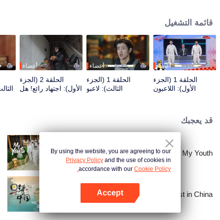
seek, the show brings together highly skilled hiders from across the country.
They demonstrate exceptional craftsmanship, remarkable physical abilities,
قائمة التشغيل
and extraordinary mental agility, using all kinds of ingenious tactics to evade
blanket searches by various hunter squads.
أعضاء
أعضاء
أعضاء
الحلقة 1 (الجزء
الحلقة 1 (الجزء
الحلقة 2 (الجزء
الأول): اللاعبون
الثالث): لاعبو
الأول): اجتهاد رائع! هل
الثال
"يخترقون السماوات
المرتفعات يتفننون في
يحاول اللاعب الاختباء
ويغوصون في
الاختباء، تشانغ
بحفر مرحاض يدويًا؟
الأعماق"، معركة
شيندونغ يفقد السيطرة
قد يعجبك
الغميضة تبدأ
By using the website, you are agreeing to our
My Youth
Privacy Policy
and the use of cookies in
accordance with our
Cookie Policy.
Accept
Breakfast in China
افتح التطبيق