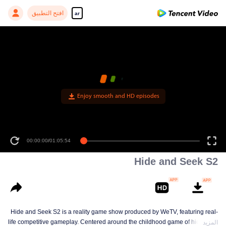
افتح التطبيق
ar
Enjoy smooth and HD episodes
00:00:00
/
01:05:54
Hide and Seek S2
Hide and Seek S2 is a reality game show produced by WeTV, featuring real-
life competitive gameplay. Centered around the childhood game of hide-and-
المزيد