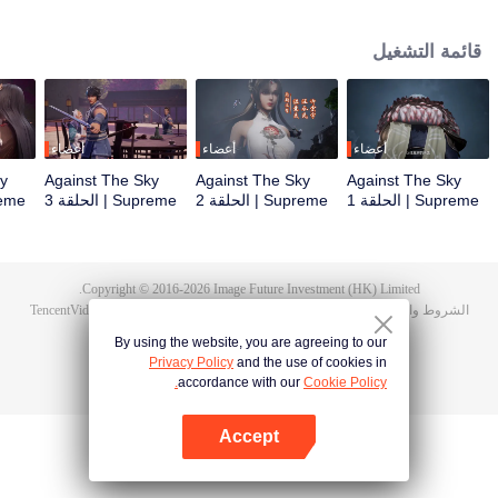
أثناء حفل الزفاف، صادف تان يون خطيبته تخونه وضُرب حتى استيقظت ذاكرة
هونغمينغ. ثم امتلك تان يون موهبة من مستوى الآلهة ليزيد من تقدمه في الزراعة. انتقم
قائمة التشغيل
تان يون لموت عائلته ووحد القارة بأكملها.
أعضاء
أعضاء
أعضاء
ky
Against The Sky
Against The Sky
Against The Sky
Supreme | الحلقة 1
Supreme | الحلقة 2
Supreme | الحلقة 3
Supreme 
Copyright © 2016-
2026
Image Future Investment (HK) Limited.
الشروط والأحكام
|
سياسة الخصوصية
|
Cookie Policy
|
الآراء
|
@
TencentVideo
By using the website, you are agreeing to our
Privacy Policy
and the use of cookies in
accordance with our
Cookie Policy.
Accept
افتح التطبيق