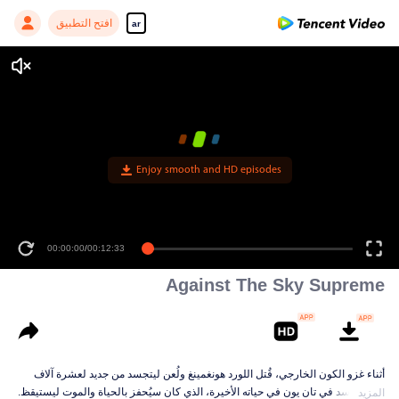
افتح التطبيق
ar
Enjoy smooth and HD episodes
00:00:00
/
00:12:33
Against The Sky Supreme
أثناء غزو الكون الخارجي، قُتل اللورد هونغمينغ ولُعن ليتجسد من جديد لعشرة آلاف
حياة. تجسد في تان يون في حياته الأخيرة، الذي كان سيُحفز بالحياة والموت ليستيقظ.
المزيد