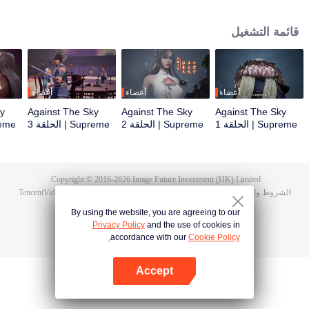
أثناء حفل الزفاف، صادف تان يون خطيبته تخونه وضُرب حتى استيقظت ذاكرة
هونغمينغ. ثم امتلك تان يون موهبة من مستوى الآلهة ليزيد من تقدمه في الزراعة. انتقم
قائمة التشغيل
تان يون لموت عائلته ووحد القارة بأكملها.
أعضاء
أعضاء
أعضاء
ky
Against The Sky
Against The Sky
Against The Sky
Supreme | الحلقة 1
Supreme | الحلقة 2
Supreme | الحلقة 3
Supreme 
Copyright © 2016-
2026
Image Future Investment (HK) Limited.
الشروط والأحكام
|
سياسة الخصوصية
|
Cookie Policy
|
الآراء
|
@
TencentVideo
By using the website, you are agreeing to our
Privacy Policy
and the use of cookies in
accordance with our
Cookie Policy.
Accept
افتح التطبيق