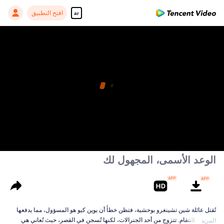
افتح التطبيق
ar
الوعد الأسمى، المجهول لك
تُقتل عائلة شين تشينغرو بوحشية، فتظن خطأً أن يوين كيو هو المسؤول، مما يدفعها
للسعي للانتقام. تتزوج من أحد الجنرالات، لكنها تُسجن في القصر، حيث تُعاني هي
المزيد