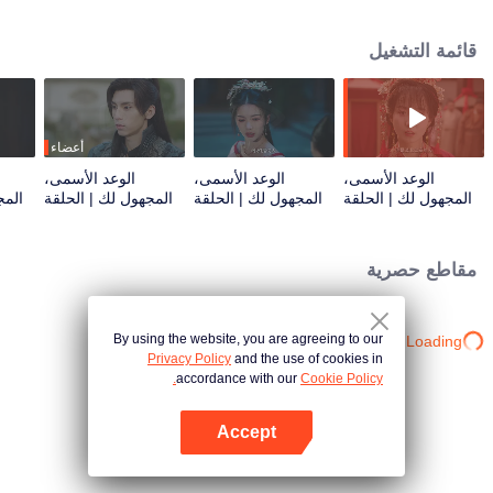
ويوين كيو من صراعٍ معقد بين الحب والكراهية. في النهاية، تتكشف الحقيقة، ويُبدي
يوين كيو استعداده للتضحية بكل شيء لحمايتها. يتصالح الاثنان، وتُعترف بشين تشينغرو
قائمة التشغيل
أميرةً لتسانغتشو، لتجد الخلاص وسط صراعات السلطة.
أعضاء
الوعد الأسمى،
الوعد الأسمى،
الوعد الأسمى،
المجهول لك | الحلقة
المجهول لك | الحلقة
المجهول لك | الحلقة
المج
03
02
01
مقاطع حصرية
By using the website, you are agreeing to our
Loading…
Privacy Policy
and the use of cookies in
accordance with our
Cookie Policy.
Accept
افتح التطبيق