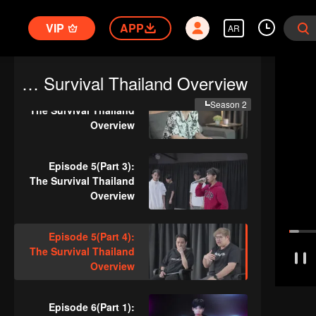
Episode 5(Part 1):
VIP
APP
AR
The Survival Thailand
Overview
The Survival Thailand Overview
Episode 5(Part 2):
Season 2
The Survival Thailand
Overview
Episode 5(Part 3):
The Survival Thailand
Overview
Episode 5(Part 4):
The Survival Thailand
Overview
Episode 6(Part 1):