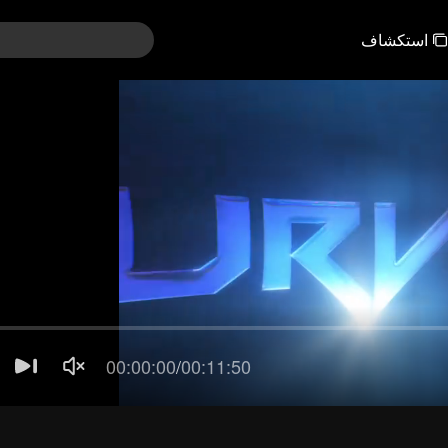
استكشاف
اء تايلند