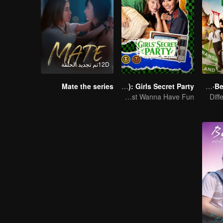
12Dتم تجديد الحلقة
Mate the series
LOVE(X): Girls Secret Party
Boys Lost in Thailand·Behind the Scene
Girls Just Wanna Have Fun
Diff