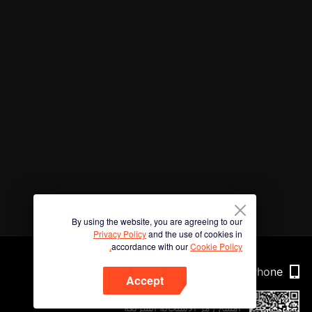
By using the website, you are agreeing to our
Privacy Policy
and the use of cookies in
accordance with our
Cookie Policy.
Phone
Accept
امسح رمز الاستجابة السريعة