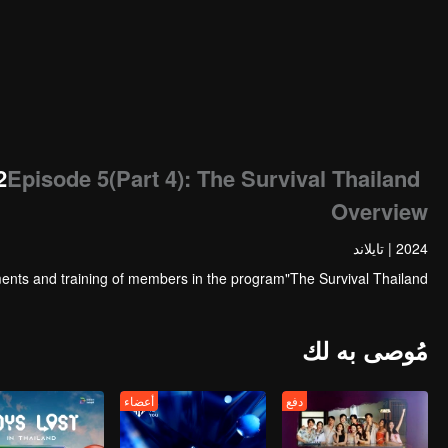
480P
1.0X
AR
2
Episode 5(Part 4): The Survival Thailand
Overview
2024
|
تايلاند
ents and training of members in the program"The Survival Thailand"
مُوصى به لك
دفع
أعضاء