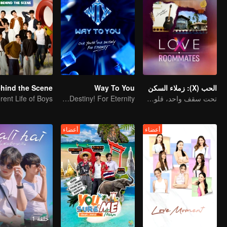
الحب (X): زملاء السكن
Way To You
تحت سقف واحد، قلوب مفتوحة! حب خاص لزملاء الغرفة في LOVE(X)
Our Youth! Our Destiny! For Eternity
erent Life of Boys
أعضاء
أعضاء
حلقة 1