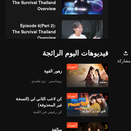
The Survival Thailand
Overview
Episode 6(Part 2):
The Survival Thailand
Overview
فيديوهات اليوم الرائجة
Episode 6(Part 3):
مشاركة
The Survival Thailand
1
أعضاء
Overview
زهور القوة
رومانسي · زي تقليدي
حلقة 36
Episode 6(Part 4):
The Survival Thailand
2
أعضاء
Overview
كن لاعب الثاني لي (النسخة
غير المحذوفة)
4تم تجديد الحلقة
كن رفيقي في اللعبة
Episode 7(Part 1):
The Survival Thailand
3
أعضاء
Overview
مبالغة