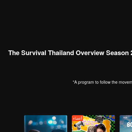
00:00:01
/
00:11:50
The Survival Thailand Overview Season 
A program to follow the movem
أعضاء