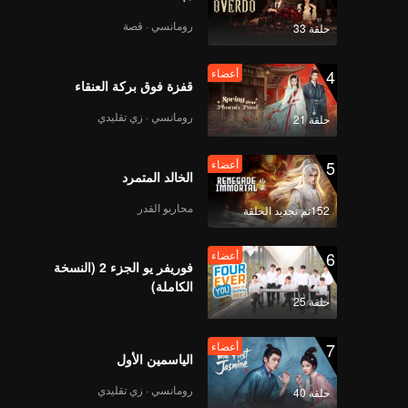
رومانسي · قصة
حلقة 33
Episode 7(Part 2):
The Survival Thailand
4
أعضاء
Overview
قفزة فوق بركة العنقاء
رومانسي · زي تقليدي
حلقة 21
Episode 7(Part 3):
The Survival Thailand
5
أعضاء
Overview
الخالد المتمرد
محاربو القدر
152تم تجديد الحلقة
Episode 7(Part 4):
The Survival Thailand
6
أعضاء
Overview
فوريفر يو الجزء 2 (النسخة
الكاملة)
حلقة 25
Episode 8(Part 1):
The Survival Thailand
7
أعضاء
Overview
الياسمين الأول
رومانسي · زي تقليدي
حلقة 40
Episode 8(Part 2):