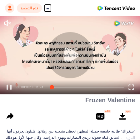
افتح التطبيق
ar
00:00:00
/
00:11:24
Frozen Valentine
"بينغراك" طالبة جامعية جميلة المظهر، تحظى بشعبية بين زملائها. قليلون يعرفون أنها
كانت في السابق فتاة خجولة ترتدي النظارات وتهوى الدراسة، وكان حبها الأول هو ذلك
المزيد