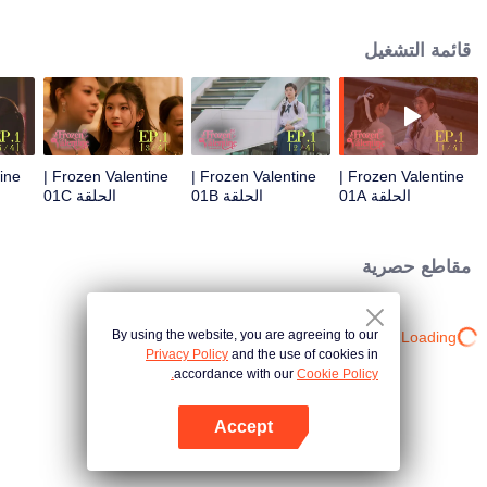
الطالب الأكبر سنًا المبهر لكنه بارد المشاعر. ثم تدخل القدر ليجمعها مرة أخرى بحبها
الأول "بي تشارم، البارد". أما بالنسبة لـ "بي تشارم"، فهي لا تعلم أن هذه الفتاة الجميلة
قائمة التشغيل
هي نفسها تلك الطفلة التي كانت ترتدي النظارات وتتبعها في كل مكان. فماذا سيكون
رأيها لو علمت أن هذه الفتاة كانت معجوبة بها بشدة في الماضي؟
Frozen Valentine |
Frozen Valentine |
Frozen Valentine |
الحلقة 01A
الحلقة 01B
الحلقة 01C
مقاطع حصرية
By using the website, you are agreeing to our
Loading…
Privacy Policy
and the use of cookies in
accordance with our
Cookie Policy.
Accept
افتح التطبيق