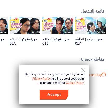
يوم من الجهد. كل هذا يتحول إلى إجراء صارم تتخذه موزا، مما أحدث تطورًا كبيرًا في
المؤامرة: الآن تشيكو هو هدفها.
قائمة التشغيل
موزا تشيكو | الحلقة
موزا تشيكو | الحلقة
موزا تشيكو | الحلقة
موز
02A
01B
01A
مقاطع حصرية
By using the website, you are agreeing to our
Loading…
Privacy Policy
and the use of cookies in
accordance with our
Cookie Policy.
Accept
افتح التطبيق