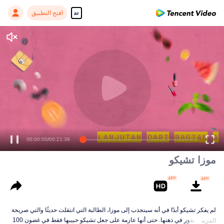
افتح التطبيق
ar
Enjoy smooth and HD episodes
00:00:00
/
00:21:39
موزا تشيكو
لم يفكر تشيكو أبدًا في أنه سينجذب إلى موزا، الطالبة التي انتقلت حديثًا والتي صريحة
بشأن ما يدور في ذهنها. حتى أنها عازمة على جعل تشيكو حبيبها فقط في غضون 100
المزيد