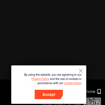
By using the website, you are agreeing to our
Privacy Policy
and the use of cookies in
accordance with our
Cookie Policy.
Phone
Accept
امسح رمز الاستجابة السريعة