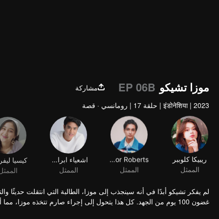
موزا تشيكو
EP 06B
مشاركة
2023
|
इंडोनेशिया
|
حلقة 17
|
رومانسي · قصة
ريبيكا كلوببر
Junior Roberts
اشعياء ابراهيم
الممثل
الممثل
الممثل
الممثل
لم يفكر تشيكو أبدًا في أنه سينجذب إلى موزا، الطالبة التي انتقلت حديثًا 
غضون 100 يوم من الجهد. كل هذا يتحول إلى إجراء صارم تتخذه موزا، مما أحدث تطورًا كبيرًا في المؤامرة: الآن تشيكو هو هدفها.