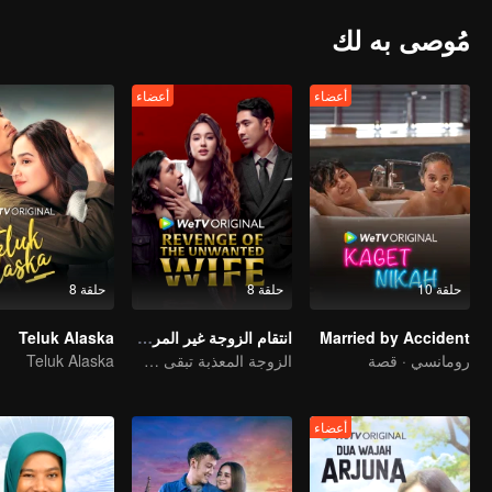
مُوصى به لك
أعضاء
أعضاء
حلقة 10
حلقة 8
حلقة 8
Married by Accident
انتقام الزوجة غير المرغوب فيها
Teluk Alaska
رومانسي · قصة
الزوجة المعذبة تبقى صامتة، لكن انتقامها لا يتوقف أبدًا
Teluk Alaska
أعضاء