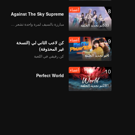
أعضاء
8
أعضاء
موزا تشيكو | الحلقة 11B
Against The Sky Supreme
مبارزة بالسيف لمرة واحدة تشعر بالحرية
533تم تجديد الحلقة
أعضاء
9
أعضاء
موزا تشيكو | الحلقة 12A
كن لاعب الثاني لي (النسخة
غير المحذوفة)
4تم تجديد الحلقة
كن رفيقي في اللعبة
أعضاء
10
أعضاء
موزا تشيكو | الحلقة 12B
Perfect World
281تم تجديد الحلقة
أعضاء
موزا تشيكو | الحلقة 13A
أعضاء
موزا تشيكو | الحلقة 13B