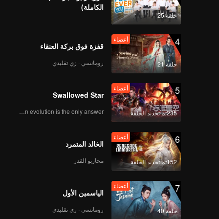
الكاملة)
حلقة 25
أعضاء
4
أعضاء
موزا تشيكو | الحلقة 09B
قفزة فوق بركة العنقاء
رومانسي · زي تقليدي
حلقة 21
أعضاء
5
أعضاء
موزا تشيكو | الحلقة 10A
Swallowed Star
Human evolution is the only answer.
235تم تجديد الحلقة
أعضاء
6
أعضاء
موزا تشيكو | الحلقة 10B
الخالد المتمرد
محاربو القدر
152تم تجديد الحلقة
أعضاء
7
أعضاء
موزا تشيكو | الحلقة 11A
الياسمين الأول
رومانسي · زي تقليدي
حلقة 40