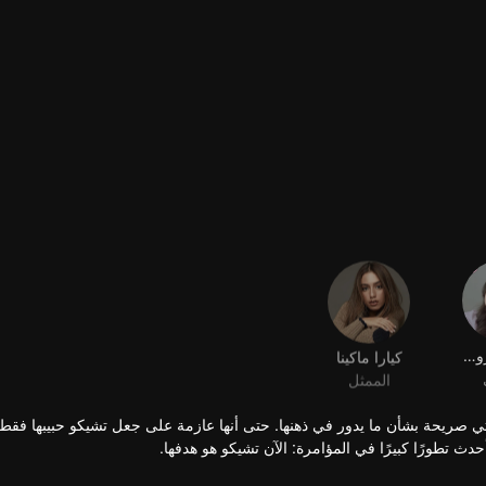
كيسيا ليفرونكا
كيارا ماكينا
الممثل
والتي صريحة بشأن ما يدور في ذهنها. حتى أنها عازمة على جعل تشيكو حبيبها فق