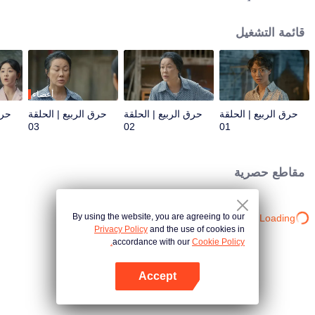
مصيرها، فهربت بشجاعة. لكن أثناء هروبها، صادفت فجأةً رجلاً طويل القامة، وسيمًا،
ولطيفًا - والذي اتضح أنه خطيبها الحقيقي!
قائمة التشغيل
أعضاء
حرق الربيع | الحلقة
حرق الربيع | الحلقة
حرق الربيع | الحلقة
حرق
03
02
01
مقاطع حصرية
By using the website, you are agreeing to our
Loading…
Privacy Policy
and the use of cookies in
accordance with our
Cookie Policy.
Accept
افتح التطبيق