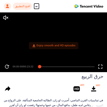
افتح التطبيق
ar
Enjoy smooth and HD episodes
00:00:00
/
00:23:22
حرق الربيع
في ثمانينيات القرن الماضي، أُجبرت لو ران، الطالبة الجامعية المتألقة، على الزواج من
رجل فقير وقاسٍ لديه طفل، بدافع المال، من عمها وعمتها! رفضت لو ران أن تُقرر
المزيد