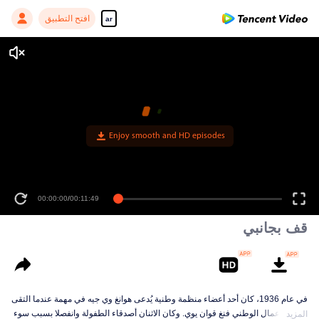
افتح التطبيق
ar
Enjoy smooth and HD episodes
00:00:00
/
00:11:49
قف بجانبي
في عام 1936، كان أحد أعضاء منظمة وطنية يُدعى هوانغ وي جيه في مهمة عندما التقى
برجل الأعمال الوطني فنغ قوان يوي. وكان الاثنان أصدقاء الطفولة وانفصلا بسبب سوء
المزيد