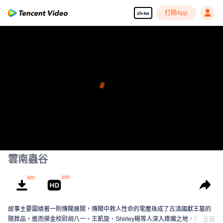
打開App
zh-tw
雲南蟲谷
故事主要圍繞著一則傳聞展開，傳聞中救人性命的雮塵珠成了古滇國獻王墓的
隨葬品，進而摸金校尉胡八一、王凱旋、Shirley楊等人深入瘴癘之地，拉開古
全部