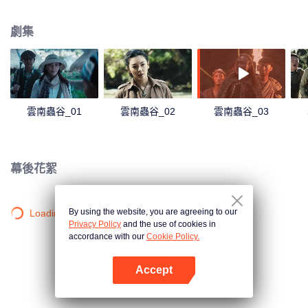
墓探險的序幕。
劇集
雲南蟲谷_01
雲南蟲谷_02
雲南蟲谷_03
幕後花絮
By using the website, you are agreeing to our
Loading…
Privacy Policy
and the use of cookies in
accordance with our
Cookie Policy.
Accept
打開App