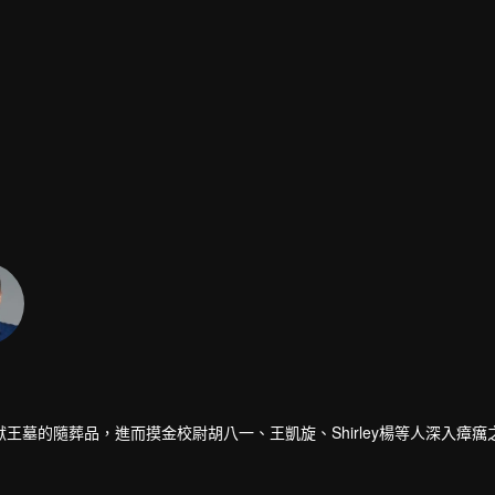
墓的隨葬品，進而摸金校尉胡八一、王凱旋、Shirley楊等人深入瘴癘