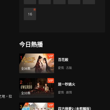
終
16
今日熱播
VIP
1
百花殺
愛情 · 古裝
全36集
VIP
2
這一秒過火
愛情 · 劇情
全33集
之地，拉
VIP
3
四方極愛2 (未剪輯版）