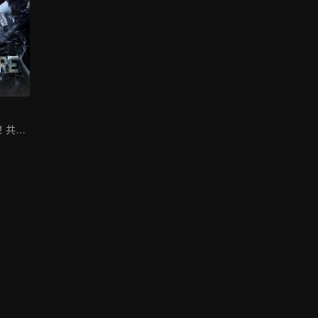
鐵三角重磅迴歸！共破迷霧