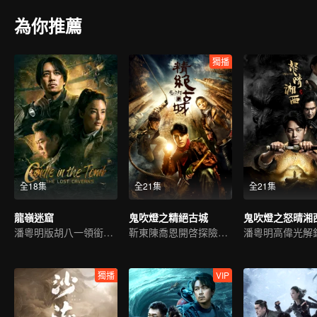
為你推薦
獨播
全18集
全21集
全21集
龍嶺迷窟
鬼吹燈之精絕古城
鬼吹燈之怒晴湘
潘粵明版胡八一領銜新冒險
靳東陳喬恩開啓探險之旅
獨播
VIP