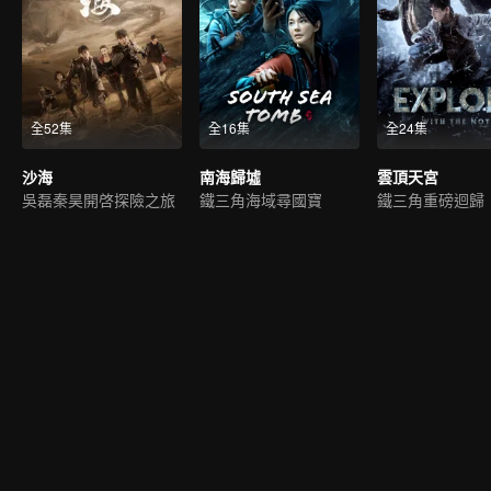
全52集
全16集
全24集
沙海
南海歸墟
雲頂天宮
吳磊秦昊開啓探險之旅
鐵三角海域尋國寶