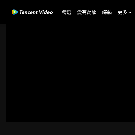
精選
愛有萬象
綜藝
更多