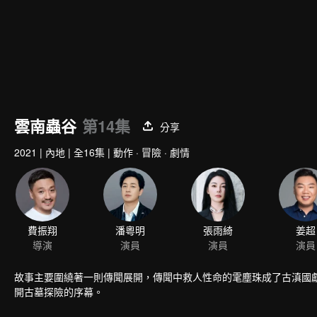
雲南蟲谷
第14集
分享
2021
|
內地
|
全16集
|
動作 · 冒險 · 劇情
費振翔
潘粵明
張雨綺
姜超
導演
演員
演員
演員
故事主要圍繞著一則傳聞展開，傳聞中救人性命的雮塵珠成了古滇國獻王
開古墓探險的序幕。