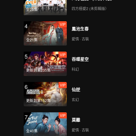
四方極愛2 (未剪輯版）
全25集
VIP
4
鳳池生春
愛情 · 古裝
全21集
VIP
5
吞噬星空
科幻
更新到第235集
VIP
6
仙逆
玄幻
更新到第152集
VIP
7
莫離
愛情 · 古裝
全40集