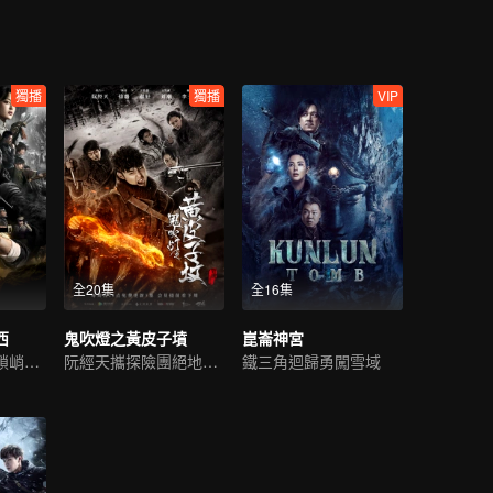
獨播
獨播
VIP
全20集
全16集
西
鬼吹燈之黃皮子墳
崑崙神宮
潘粵明高偉光解鎖峭壁懸棺
阮經天攜探險團絕地求生
鐵三角迴歸勇闖雪域