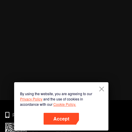
By using the website, you are agreeing to our
Privacy Policy
and the use of cookies in
accordance with our
Cookie Policy.
Phone
Accept