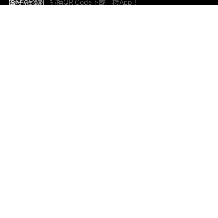
掃描QR Code下載手機App！
幫助與回饋
關
意見反饋
加
聯
電郵
ted.