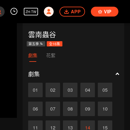
APP
VIP
ZH-TW
雲南蟲谷
第五季
全16集
劇集
花絮
劇集
01
02
03
04
05
06
07
08
09
10
11
12
13
14
15