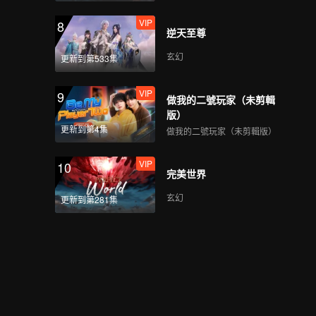
VIP
8
逆天至尊
玄幻
更新到第533集
VIP
9
做我的二號玩家（未剪輯
版）
更新到第4集
做我的二號玩家（未剪輯版）
VIP
10
完美世界
玄幻
更新到第281集