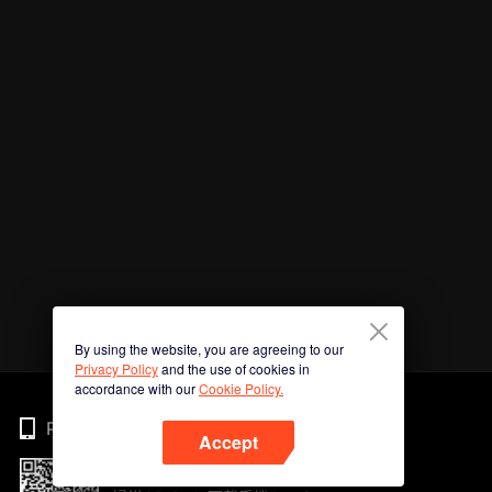
By using the website, you are agreeing to our
Privacy Policy
and the use of cookies in
accordance with our
Cookie Policy.
Phone
Accept