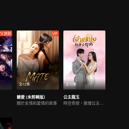
…
TV 原創
VIP
全12集
全12集
鏈愛 (未剪輯版）
公主龍玉
關於友情和愛情的故事
時空奇戀，傲慢公主情牽異代