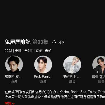
鬼屋歷險記
第03集
分享
2022
|
泰國
|
全7集
|
喜劇 · 奇幻
諾塔南·安楚裏帕迪
Pruk Panich
諾帕努·甘塔柴
演員
演員
演員
演員
在佛教聖日(剃度日和滿月夜)的午夜，Kacha, Boon, Zee, Tal
今年第一場大型演出排練。但誰能想到他們在這個紅磚房裡遇到了Ro
像的幽靈，並陷入了一系列混亂呢？超乎想象的意外情況詭異扭曲，
展開