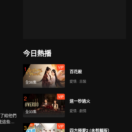
今日熱播
VIP
1
百花殺
愛情 · 古裝
全36集
VIP
2
這一秒過火
愛情 · 劇情
全33集
是為了給他們
見這些偶
VIP
3
，只為弄清
四方極愛2 (未剪輯版）