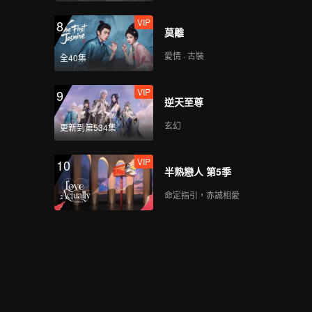
VIP
8
莫離
愛情 · 古裝
全40集
VIP
9
逆天至尊
玄幻
更新到第534集
VIP
10
半熟戀人 第5季
命定指引，赤誠相愛