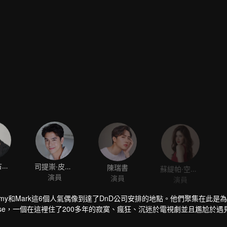
塔雷·薩古安迪坤
司提崇·皮叻陂
陳瑞書
蘇緹帕·空娜迪
演員
演員
演員
ay, Tommy和Mark這6個人氣偶像到達了DnD公司安排的地點。他們聚集在此
se，一個在這裡住了200多年的寂寞、瘋狂、沉迷於電視劇並且尷尬於遇
令人捧腹，這個紅磚房裡的神祕事件讓著6個青年不得不開始他們的冒險