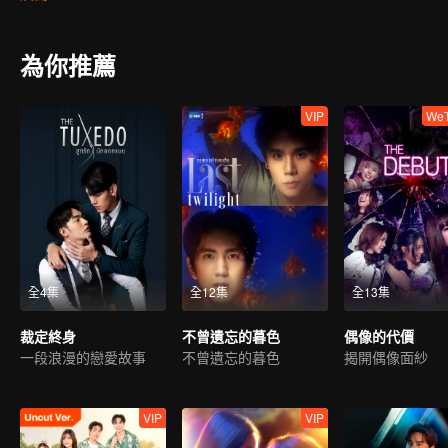
發生在他們身上的事情到底是真的幽靈作祟，還是隻是他們的幻想…
為你推薦
VIP
We
全4集
全12集
全13集
裁定終身
不曾遺忘的暮色
偶像的代價
一段浪漫的戀愛故事
不曾遺忘的暮色
揭開偶像面紗
VIP
VIP