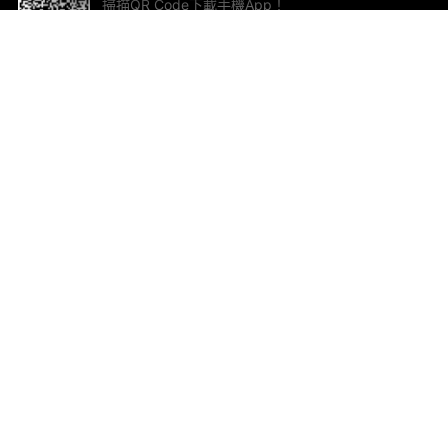
掃描QR Code下載手機App！
幫助與回饋
關
意見反饋
加
聯
電郵
ted.