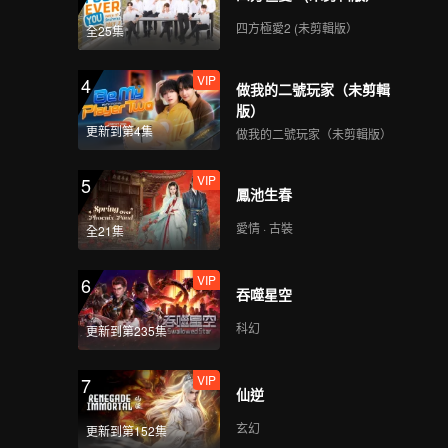
四方極愛2 (未剪輯版）
全25集
VIP
4
做我的二號玩家（未剪輯
版）
更新到第4集
做我的二號玩家（未剪輯版）
VIP
5
鳳池生春
愛情 · 古裝
全21集
VIP
6
吞噬星空
科幻
更新到第235集
VIP
7
仙逆
玄幻
更新到第152集