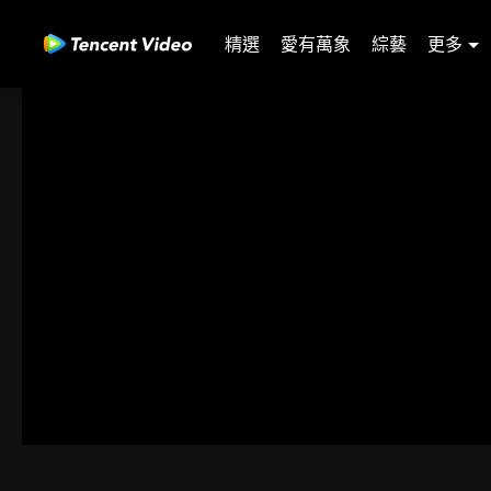
精選
愛有萬象
綜藝
更多