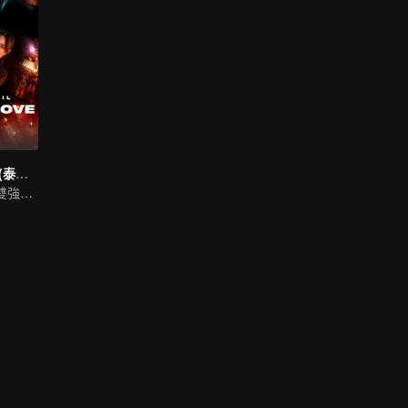
如果蝸牛有愛情 (泰國版)
徐志賢領銜上演雙強探案