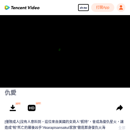
打開App
zh-tw
仇愛
[僅限成人]沒有人意料到，這位來自美國的女商人“凱特”，會成為復仇星火，讓
造成“帕”死亡的幕後凶手“Akarapisansakul家族”徹底葬身復仇火海
全部