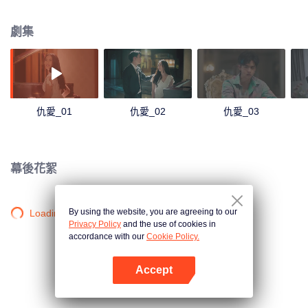
劇集
仇愛_01
仇愛_02
仇愛_03
幕後花絮
By using the website, you are agreeing to our
Loading…
Privacy Policy
and the use of cookies in
accordance with our
Cookie Policy.
Accept
打開App