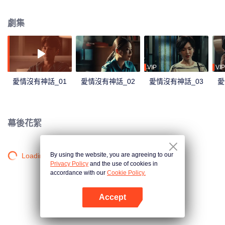
份真正的愛情與純粹的婚姻。林展翹與何韓相識後，兩人起初雖互有誤解，但
當他們在愛情、事業中一起經歷成長與選擇後，終於認清對方就是自己的理想
劇集
愛人。在克服現實的阻礙後，兩人準備踏入婚姻殿堂。林展翹的女性朋友們也
在各自做出生活的抉擇後，找到了完美的人生歸宿。最終她們重新領悟了愛情
與婚姻的真諦，過上了普通而幸福、平凡而不平庸的生活。
VIP
VIP
愛情沒有神話_01
愛情沒有神話_02
愛情沒有神話_03
愛
幕後花絮
By using the website, you are agreeing to our
Loading…
Privacy Policy
and the use of cookies in
accordance with our
Cookie Policy.
Accept
打開App