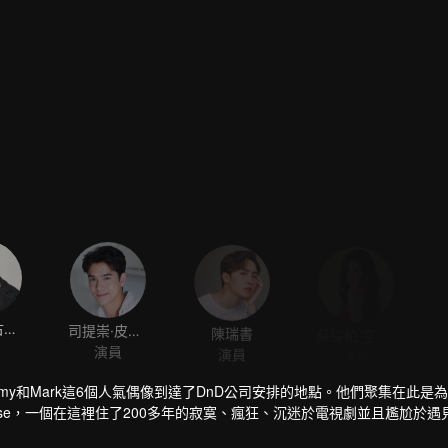
塔雷·薩古安迪坤
司提崇·皮叻陂
陳瑞書
蘇緹帕·空娜迪
演員
演員
演員
ay, Tommy和Mark這6個人氣偶像到達了DnD公司安排的地點。他們聚集在此
se，一個在這裡住了200多年的寂寞、瘋狂、沉迷於電視劇並且尷尬於遇
令人捧腹，這個紅磚房裡的神祕事件讓著6個青年不得不開始他們的冒險