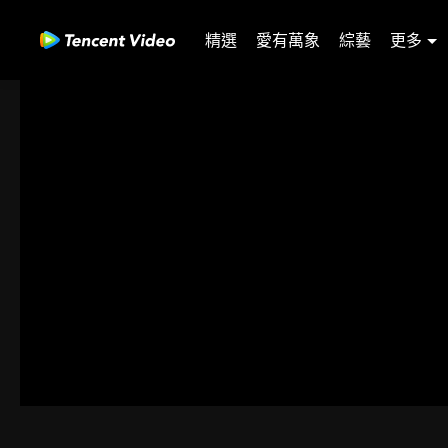
精選
愛有萬象
綜藝
更多