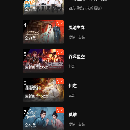
四方極愛2 (未剪輯版）
全25集
VIP
4
鳳池生春
愛情 · 古裝
全21集
VIP
5
吞噬星空
科幻
更新到第235集
VIP
6
仙逆
玄幻
更新到第152集
VIP
7
莫離
愛情 · 古裝
全40集