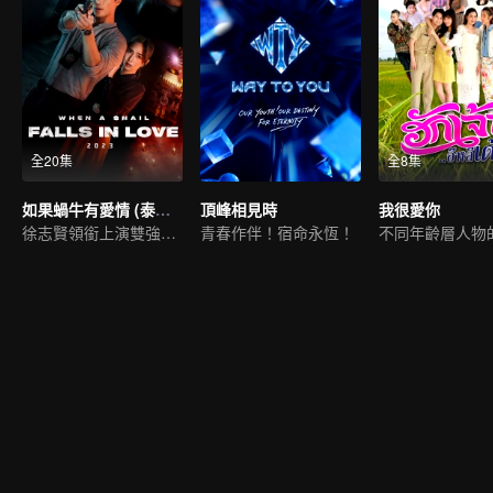
全20集
全8集
如果蝸牛有愛情 (泰國版)
頂峰相見時
我很愛你
徐志賢領銜上演雙強探案
青春作伴！宿命永恆！