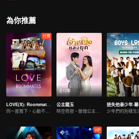
發生在他們身上的事情到底是真的幽靈作祟，還是隻是他們的幻想…
為你推薦
付費
全12集
LOVE(X): Roommates
公主龍玉
迷失他泰少年·
同一屋簷下，心動不設防！LOVE(X)合拍室友特輯
時空奇戀，傲慢公主情牽異代
少年們的別樣生
VIP