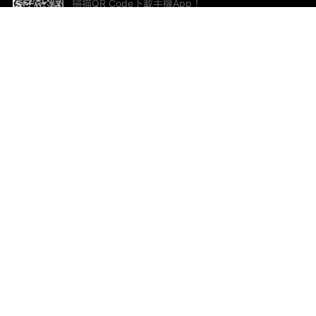
掃描QR Code下載手機App！
幫助與回饋
關
意見反饋
加
聯
電郵
ted.