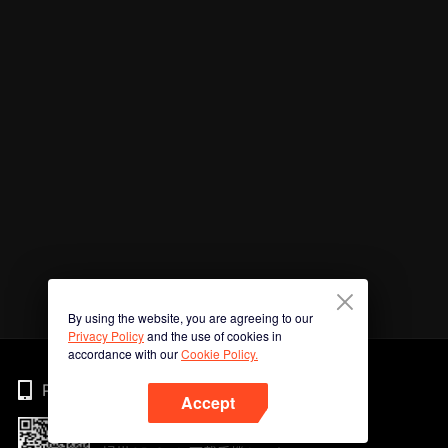
By using the website, you are agreeing to our
Privacy Policy
and the use of cookies in
accordance with our
Cookie Policy.
Phone
Accept