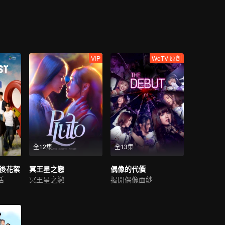
…
VIP
WeTV 原創
全12集
全13集
幕後花絮
冥王星之戀
偶像的代價
活
冥王星之戀
揭開偶像面紗