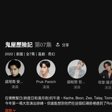
鬼屋歷險記
第07集
分享
2022
|
泰國
|
全7集
|
喜劇 · 奇幻
諾塔南·安楚裏帕迪
Pruk Panich
諾帕努·甘塔柴
演員
演員
演員
演員
在佛教聖日(剃度日和滿月夜)的午夜，Kacha, Boon, Zee, Tal
今年第一場大型演出排練。但誰能想到他們在這個紅磚房裡遇到了Ro
像的幽靈，並陷入了一系列混亂呢？超乎想象的意外情況詭異扭曲，
展開