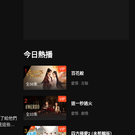
今日熱播
VIP
1
百花殺
愛情 · 古裝
全36集
VIP
2
這一秒過火
愛情 · 劇情
全33集
是為了給他們
見這些偶
VIP
3
，只為弄清
四方極愛2 (未剪輯版）