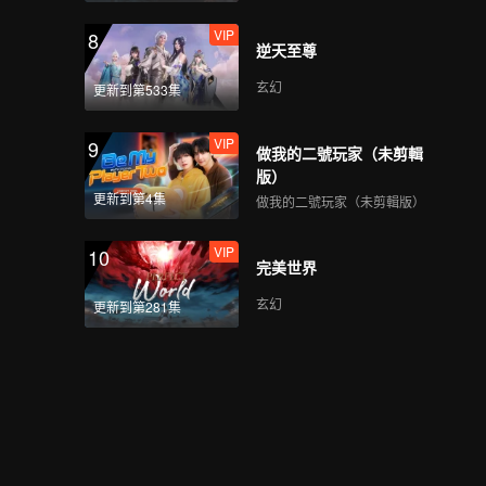
VIP
8
逆天至尊
玄幻
更新到第533集
VIP
9
做我的二號玩家（未剪輯
版）
更新到第4集
做我的二號玩家（未剪輯版）
VIP
10
完美世界
玄幻
更新到第281集