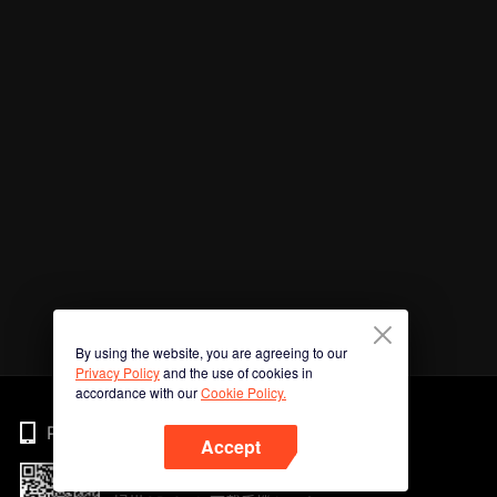
By using the website, you are agreeing to our
Privacy Policy
and the use of cookies in
accordance with our
Cookie Policy.
Phone
Accept