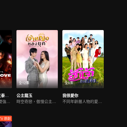
…
全12集
全8集
如果蝸牛有愛情 (泰國版)
公主龍玉
我很愛你
徐志賢領銜上演雙強探案
時空奇戀，傲慢公主情牽異代
不同年齡層人物的愛情故事
TV 原創