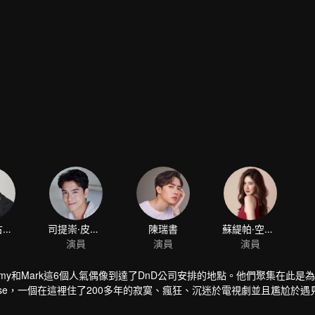
ay, Tommy和Mark這6個人氣偶像到達了DnD公司安排的地點。他們聚集在此
se，一個在這裡住了200多年的寂寞、瘋狂、沉迷於電視劇並且尷尬於遇
令人捧腹，這個紅磚房裡的神祕事件讓著6個青年不得不開始他們的冒險