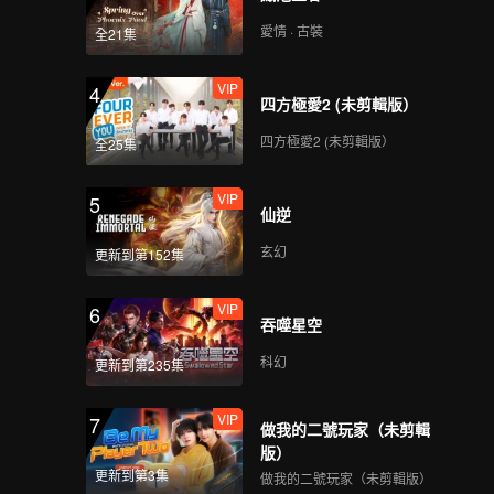
愛情 · 古裝
全21集
VIP
4
四方極愛2 (未剪輯版）
四方極愛2 (未剪輯版）
全25集
VIP
5
仙逆
玄幻
更新到第152集
VIP
6
吞噬星空
科幻
更新到第235集
VIP
7
做我的二號玩家（未剪輯
版）
更新到第3集
做我的二號玩家（未剪輯版）