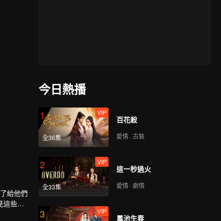
今日熱播
VIP
1
百花殺
愛情 · 古裝
全36集
VIP
2
這一秒過火
愛情 · 劇情
全33集
是為了給他們
見這些偶
VIP
3
，只為弄清
鳳池生春