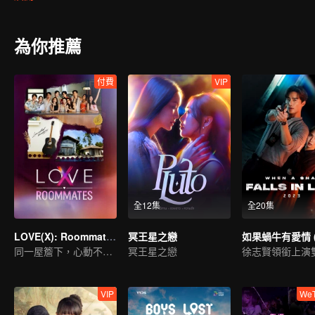
發生在他們身上的事情到底是真的幽靈作祟，還是隻是他們的幻想…
為你推薦
付費
VIP
全12集
全20集
LOVE(X): Roommates
冥王星之戀
同一屋簷下，心動不設防！LOVE(X)合拍室友特輯
冥王星之戀
VIP
We