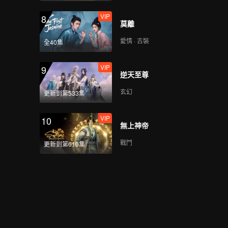
VIP
8
莫離
愛情 · 古裝
全40集
VIP
9
逆天至尊
玄幻
更新到第533集
VIP
10
無上神帝
戰鬥
更新到第610集