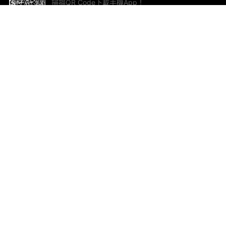
掃描QR Code下載手機App！
幫助與回饋
關
意見反饋
加
聯
電郵
ted.