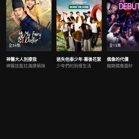
全34集
全13集
神醫大人別撩我
迷失他泰少年·幕後花絮
偶像的代價
神醫技能拉滿撩萌妹
少年們的別樣生活
揭開偶像面紗