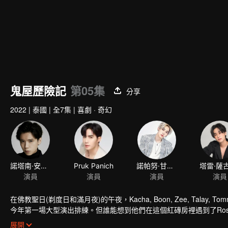
鬼屋歷險記
第05集
分享
2022
|
泰國
|
全7集
|
喜劇 · 奇幻
諾塔南·安楚裏帕迪
演員
在佛教聖日(剃度日和滿月夜)的午夜，Kacha, Boon, Zee, Tal
今年第一場大型演出排練。但誰能想到他們在這個紅磚房裡遇到了Ro
像的幽靈，並陷入了一系列混亂呢？超乎想象的意外情況詭異扭曲，
展開