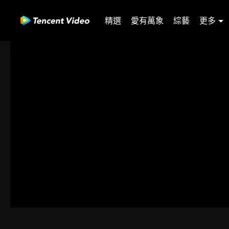
精選
愛有萬象
綜藝
更多