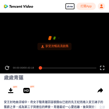
打開App
zh-tw
享受流暢高清劇集
00:00:00
/
00:43:18
歲歲青蓮
安王封地曲涼城中，奇女子駱青蓮因容貌酷似已逝的先王妃而捲入安王諸子的
襲爵之爭，成為第三子賀連信的婢妾。青蓮最初一心要逃離，後與賀連信歷經
全部