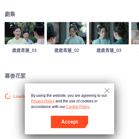
沉浮，她看到了賀連信心懷百姓的仁心，決意留在他身邊助他施展抱負。
劇集
VIP
VIP
歲歲青蓮_01
歲歲青蓮_02
歲歲青蓮_03
幕後花絮
By using the website, you are agreeing to our
Loading…
Privacy Policy
and the use of cookies in
accordance with our
Cookie Policy.
Accept
打開App