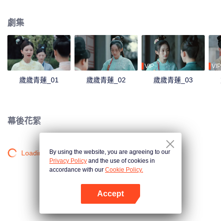
沉浮，她看到了賀連信心懷百姓的仁心，決意留在他身邊助他施展抱負。
劇集
VIP
VIP
歲歲青蓮_01
歲歲青蓮_02
歲歲青蓮_03
幕後花絮
By using the website, you are agreeing to our
Loading…
Privacy Policy
and the use of cookies in
accordance with our
Cookie Policy.
Accept
打開App