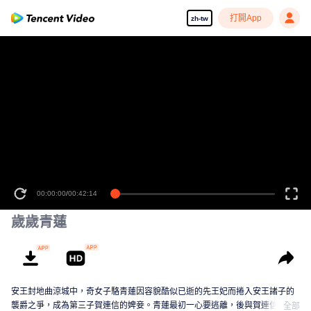
打開App
zh-tw
00:00:00
/
00:42:14
歲歲青蓮
安王封地曲涼城中，奇女子駱青蓮因容貌酷似已逝的先王妃而捲入安王諸子的
襲爵之爭，成為第三子賀連信的婢妾。青蓮最初一心要逃離，後與賀連信歷經
全部