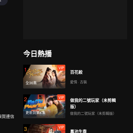
今日熱播
VIP
1
百花殺
愛情 · 古裝
全36集
VIP
2
做我的二號玩家（未剪輯
版）
更新到第4集
做我的二號玩家（未剪輯版）
與賀連信
VIP
3
鳳池生春