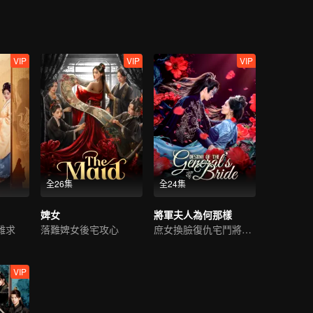
VIP
VIP
VIP
全26集
全24集
婢女
將軍夫人為何那樣
難求
落難婢女後宅攻心
庶女換臉復仇宅鬥將軍府
VIP