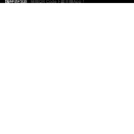
掃描QR Code下載手機App！
幫助與回饋
關
意見反饋
加
聯
電郵
ted.