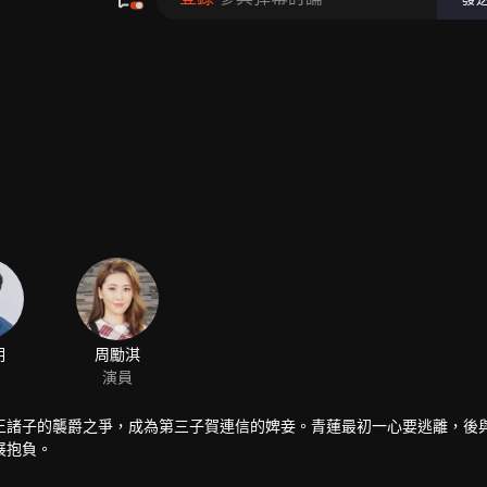
王諸子的襲爵之爭，成為第三子賀連信的婢妾。青蓮最初一心要逃離，後
展抱負。