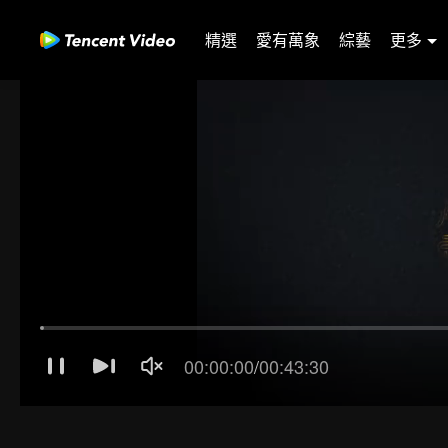
精選
愛有萬象
綜藝
更多