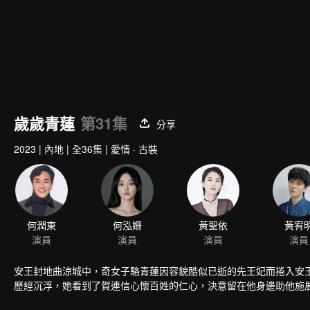
歲歲青蓮
第31集
分享
2023
|
內地
|
全36集
|
愛情 · 古裝
何潤東
何泓姍
黃聖依
演員
演員
演員
安王封地曲涼城中，奇女子駱青蓮因容貌酷似已逝的先王妃而捲入安
歷經沉浮，她看到了賀連信心懷百姓的仁心，決意留在他身邊助他施