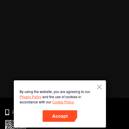
By using the website, you are agreeing to our
Privacy Policy
and the use of cookies in
accordance with our
Cookie Policy.
Phone
Accept