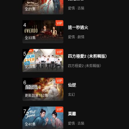
愛情 · 古裝
全21集
VIP
4
這一秒過火
愛情 · 劇情
全33集
VIP
5
四方極愛2 (未剪輯版）
四方極愛2 (未剪輯版）
全25集
VIP
6
仙逆
玄幻
更新到第152集
VIP
7
莫離
愛情 · 古裝
全40集