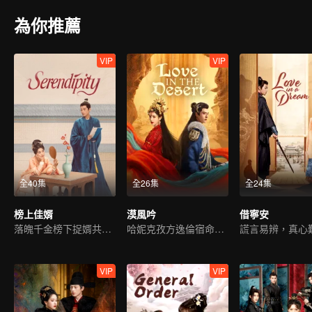
為你推薦
VIP
VIP
全40集
全26集
全24集
榜上佳婿
漠風吟
借寧安
落魄千金榜下捉婿共翻案
哈妮克孜方逸倫宿命虐戀
謊言易辨，真心
VIP
VIP