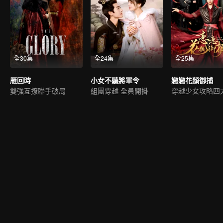
全30集
全24集
全25集
雁回時
小女不聽將軍令
戀戀花顏御捕
雙強互撩聯手破局
組團穿越 全員開掛
穿越少女攻略四