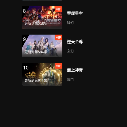
VIP
8
吞噬星空
科幻
更新到第235集
VIP
9
逆天至尊
玄幻
更新到第534集
VIP
10
無上神帝
戰鬥
更新到第611集