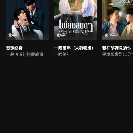
全4集
全6集
全13集
裁定終身
一眼萬年（未剪輯版）
我在夢裡見過你
一段浪漫的戀愛故事
一眼萬年
夢境現實難以分