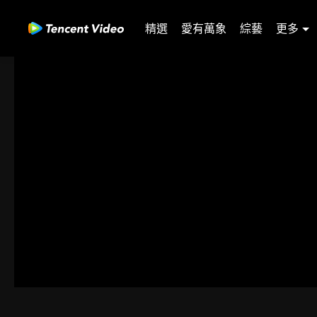
精選
愛有萬象
綜藝
更多