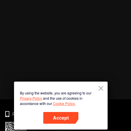
By using the website, you are agreeing to our
Privacy Policy
and the use of cookies in
accordance with our
Cookie Policy.
Phone
Accept