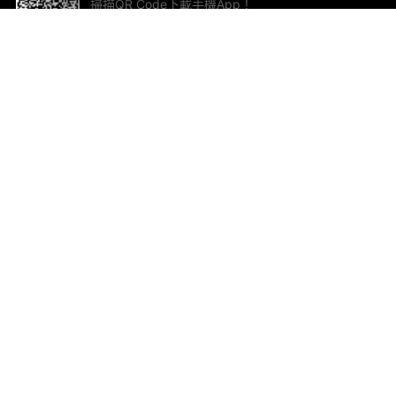
掃描QR Code下載手機App！
幫助與回饋
關
意見反饋
加
聯
電郵
ted.