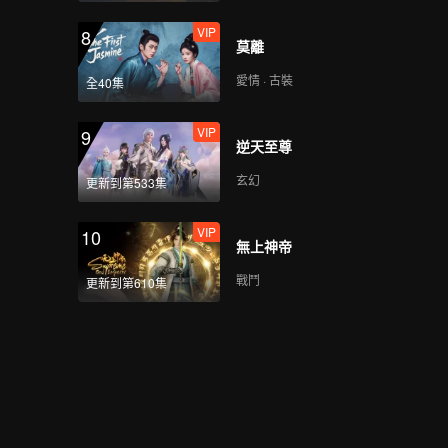
_12
VIP
8
莫離
愛情 · 古裝
全40集
預告
《愛在是隆（未剪輯版)
》預告片_02
VIP
9
逆天至尊
玄幻
更新到第533集
預告
《愛在是隆（未剪輯版)
》預告片_03
VIP
10
無上神帝
戰鬥
更新到第610集
預告
《愛在是隆（未剪輯版)
》預告片_04
預告
《愛在是隆（未剪輯版)
》預告片_05