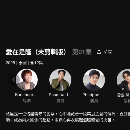
愛在是隆（未剪輯版）
第01集
分享
2025
|
泰國
|
全12集
Banchorn Vorasataree
Poompat Iam-samang
Phuripan Sapsangsawat
導演
演員
演員
演
格里是一位恪盡職守的警察，心中隱藏著一段禁忌之愛的傷痛。直到
助，成為兩人關係的起點，兩顆心再次燃起溫暖和愛的火苗。