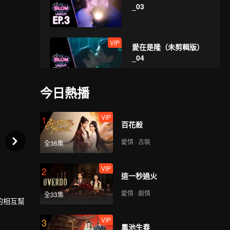
_03
VIP
愛在是隆（未剪輯版）
_04
今日熱播
VIP
愛在是隆（未剪輯版）
_05
VIP
1
百花殺
愛情 · 古裝
全36集
VIP
愛在是隆（未剪輯版）
_06
VIP
2
這一秒過火
愛情 · 劇情
全33集
VIP
的相互幫
愛在是隆（未剪輯版）
_07
VIP
3
鳳池生春