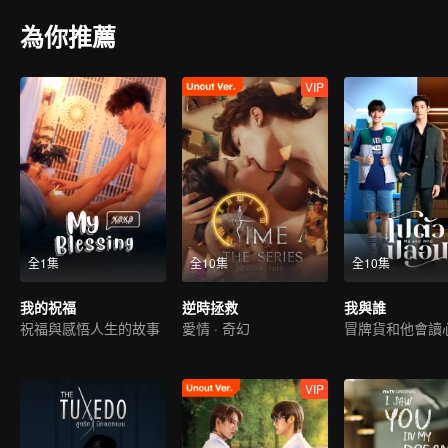
為你推薦
VIP
全1集
全10集
全10集
我的祝福
逆時拯救
我與誰
祝福與感悟人生的故事
愛情 · 奇幻
VIP