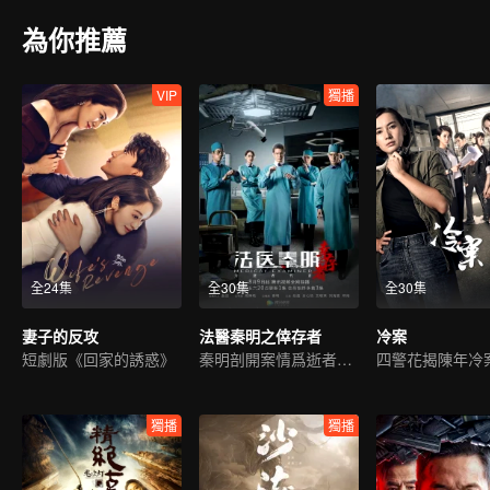
為你推薦
VIP
獨播
全24集
全30集
全30集
妻子的反攻
法醫秦明之倖存者
冷案
短劇版《回家的誘惑》
秦明剖開案情爲逝者代言
四警花揭陳年冷
獨播
獨播