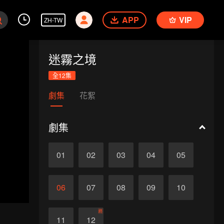
APP
VIP
ZH-TW
迷霧之境
全12集
劇集
花絮
劇集
01
02
03
04
05
06
07
08
09
10
終
11
12