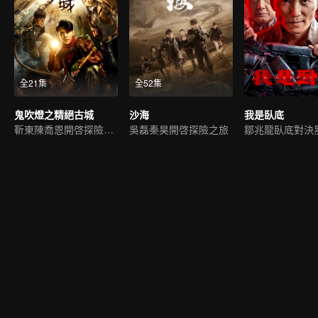
全21集
全52集
鬼吹燈之精絕古城
沙海
我是臥底
靳東陳喬恩開啓探險之旅
吳磊秦昊開啓探險之旅
鄒兆龍臥底對決