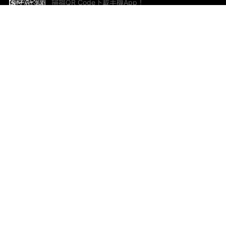
掃描QR Code下載手機App！
幫助與回饋
關
意見反饋
加
聯
電郵
ted.