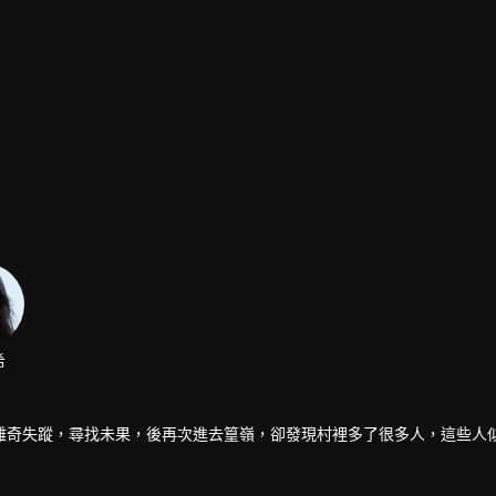
希
離奇失蹤，尋找未果，後再次進去篁嶺，卻發現村裡多了很多人，這些人