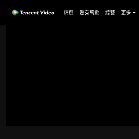
精選
愛有萬象
綜藝
更多