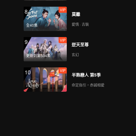
VIP
8
莫離
愛情 · 古裝
全40集
VIP
9
逆天至尊
玄幻
更新到第534集
VIP
10
半熟戀人 第5季
命定指引，赤誠相愛