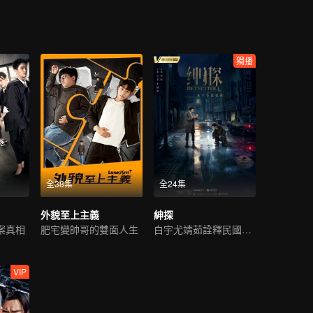
獨播
全38集
全24集
外貌至上主義
紳探
案真相
肥宅變帥哥的雙面人生
白宇尤靖茹詮釋民國偵探範
VIP