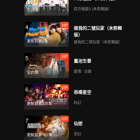
四方極愛2 (未剪輯版）
全25集
VIP
4
做我的二號玩家（未剪輯
版）
更新到第4集
做我的二號玩家（未剪輯版）
VIP
5
鳳池生春
愛情 · 古裝
全21集
VIP
6
吞噬星空
科幻
更新到第235集
VIP
7
仙逆
玄幻
更新到第152集