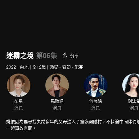
迷霧之境
第06集
分享
2022
|
內地
|
全12集
|
懸疑 · 奇幻 · 犯罪
牟星
馬敬涵
何晟銘
劉泳
演員
演員
演員
演員
姚依因為要尋找失蹤多年的父母進入了篁嶺霧隱村，不料途中同伴們
一起事故有關。