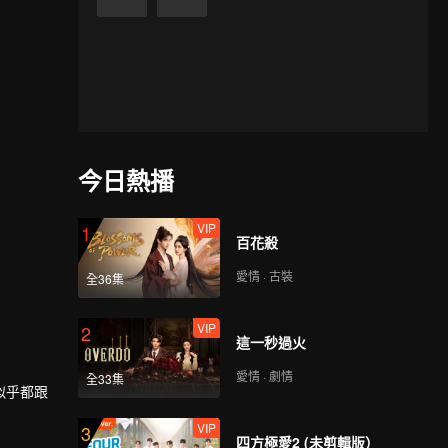
今日熱播
VIP
1
百花殺
愛情 · 古裝
全36集
VIP
2
這一秒過火
愛情 · 劇情
全33集
似乎都跟
VIP
3
四方極愛2 (未剪輯版）