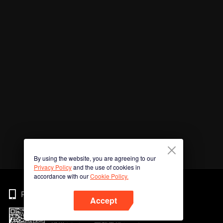
By using the website, you are agreeing to our
Privacy Policy
and the use of cookies in
accordance with our
Cookie Policy.
Phone
Accept